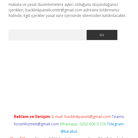
Hukuka ve yasal düzenlemelere aykırı olduğunu düşündüğünüz
içerikleri,
backlinkpanelicomtr@gmail.com
adresine bildirmeniz
halinde, ilgili içerikler yasal süre içerisinde sitemizden kaldırılacaktır.
Arama
giriş
Reklam ve İletişim:
E-mail:
backlinkpaneli@gmail.com
Teams:
forumhizmeti@gmail.com
Whatsapp: 0262 606 0 726
Telegram:
@karabul