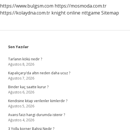
https://www.bulgsm.com
https://mosmoda.com.tr
https://kolaydna.com.tr
knight online
nttgame
Sitemap
Sidebar
Son Yazılar
Tarlanın kökü nedir ?
Ağustos 8, 2026
Kapalıçarşı’da altın neden daha ucuz ?
Ağustos 7, 2026
Binder kaç saatte kurur ?
Ağustos 6, 2026
Kendisine kitap verilenler kimlerdir ?
Ağustos 5, 2026
Avans faizi hangi durumda istenir ?
Ağustos 4, 2026
3 Yollu korner Bahisi Nedir ?