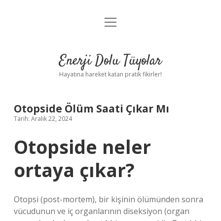
menüyü
Anasayfa
aç
Gizlilik Politikası
Enerji Dolu Tüyolar
Yasal Uyarı
Hayatına hareket katan pratik fikirler!
Hakkımızda
Otopside Ölüm Saati Çıkar Mı
Tarih: Aralık 22, 2024
Otopside neler
ortaya çıkar?
Otopsi (post-mortem), bir kişinin ölümünden sonra
vücudunun ve iç organlarının diseksiyon (organ