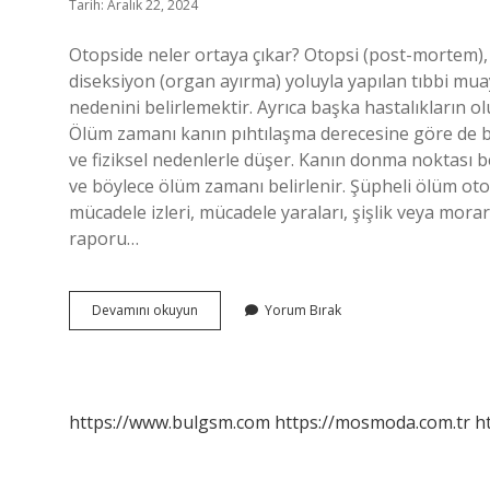
Tarih: Aralık 22, 2024
Otopside neler ortaya çıkar? Otopsi (post-mortem),
diseksiyon (organ ayırma) yoluyla yapılan tıbbi mua
nedenini belirlemektir. Ayrıca başka hastalıkların olu
Ölüm zamanı kanın pıhtılaşma derecesine göre de b
ve fiziksel nedenlerle düşer. Kanın donma noktası be
ve böylece ölüm zamanı belirlenir. Şüpheli ölüm oto
mücadele izleri, mücadele yaraları, şişlik veya mora
raporu…
Otopside
Devamını okuyun
Yorum Bırak
Ölüm
Saati
Çıkar
Mı
https://www.bulgsm.com
https://mosmoda.com.tr
h