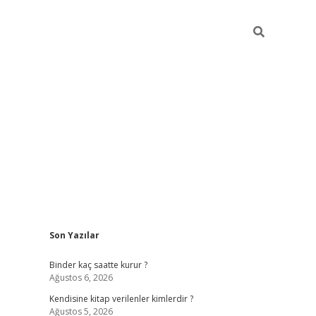
Sidebar
Son Yazılar
ilbet güncel giriş adresi
ilbet mobil giriş
betexp
Binder kaç saatte kurur ?
Ağustos 6, 2026
Kendisine kitap verilenler kimlerdir ?
Ağustos 5, 2026