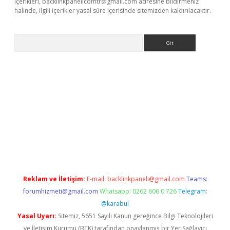
içerikleri,
backlinkpanelicomtr@gmail.com
adresine bildirmeniz
halinde, ilgili içerikler yasal süre içerisinde sitemizden kaldırılacaktır.
Arama
si
ilbet mobil giriş
betexper giriş
Reklam ve İletişim:
E-mail:
backlinkpaneli@gmail.com
Teams:
forumhizmeti@gmail.com
Whatsapp: 0262 606 0 726
Telegram:
@karabul
Yasal Uyarı:
Sitemiz, 5651 Sayılı Kanun gereğince Bilgi Teknolojileri
ve İletişim Kurumu (BTK) tarafından onaylanmış bir Yer Sağlayıcı