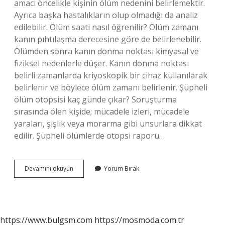
amacı öncelikle kişinin ölüm nedenini belirlemektir.
Ayrıca başka hastalıkların olup olmadığı da analiz
edilebilir. Ölüm saati nasıl öğrenilir? Ölüm zamanı
kanın pıhtılaşma derecesine göre de belirlenebilir.
Ölümden sonra kanın donma noktası kimyasal ve
fiziksel nedenlerle düşer. Kanın donma noktası
belirli zamanlarda kriyoskopik bir cihaz kullanılarak
belirlenir ve böylece ölüm zamanı belirlenir. Şüpheli
ölüm otopsisi kaç günde çıkar? Soruşturma
sırasında ölen kişide; mücadele izleri, mücadele
yaraları, şişlik veya morarma gibi unsurlara dikkat
edilir. Şüpheli ölümlerde otopsi raporu…
Otopside
Devamını okuyun
Yorum Bırak
Ölüm
Saati
Çıkar
Mı
https://www.bulgsm.com
https://mosmoda.com.tr