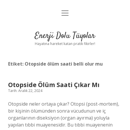
menüyü
Anasayfa
aç
Gizlilik Politikası
Enerji Dolu Tüyolar
Yasal Uyarı
Hayatına hareket katan pratik fikirler!
Hakkımızda
Etiket:
Otopside ölüm saati belli olur mu
Otopside Ölüm Saati Çıkar Mı
Tarih: Aralık 22, 2024
Otopside neler ortaya çıkar? Otopsi (post-mortem),
bir kişinin ölümünden sonra vücudunun ve iç
organlarının diseksiyon (organ ayırma) yoluyla
yapılan tıbbi muayenesidir. Bu tıbbi muayenenin