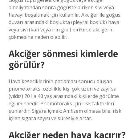
Göğüs tüpü genellikle göğüs veya akciğer
ameliyatından sonra göğüste biriken sıvı veya
havayı boşaltmak için kullanılır. Akciğer ile göğüs
duvarı arasındaki boşlukta (plevral boşluk) hava
veya sıvı (kan veya irin gibi) birikirse akciğerin
çökmesine neden olabilir.
Akciğer sönmesi kimlerde
görülür?
Hava keseciklerinin patlaması sonucu oluşan
pnömotoraks, özellikle kişi çok uzun ve zayıfsa
(yıldız) 20 ila 40 yaş arasındaki kişilerde görülme
eğilimindedir. Pnömotoraks için risk faktörleri
şunlardır: Sigara içmek: Amfizem olmasa bile, risk
içilen sigara sayısı ve süresiyle artar.
Akciğer neden hava kaçırır?