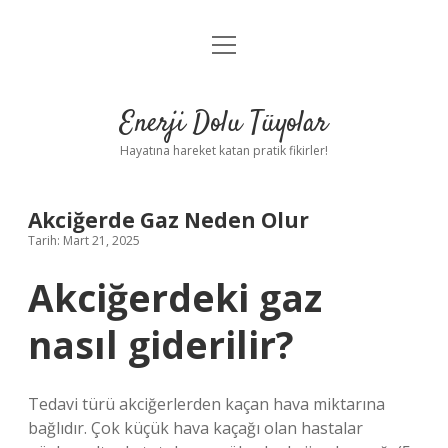
menüyü
Anasayfa
aç
Gizlilik Politikası
Enerji Dolu Tüyolar
Yasal Uyarı
Hayatına hareket katan pratik fikirler!
Hakkımızda
Akciğerde Gaz Neden Olur
Tarih: Mart 21, 2025
Akciğerdeki gaz
nasıl giderilir?
Tedavi türü akciğerlerden kaçan hava miktarına
bağlıdır. Çok küçük hava kaçağı olan hastalar