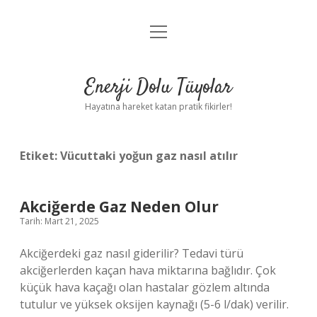
menüyü
Anasayfa
aç
Gizlilik Politikası
Enerji Dolu Tüyolar
Yasal Uyarı
Hayatına hareket katan pratik fikirler!
Hakkımızda
Etiket:
Vücuttaki yoğun gaz nasıl atılır
Akciğerde Gaz Neden Olur
Tarih: Mart 21, 2025
Akciğerdeki gaz nasıl giderilir? Tedavi türü
akciğerlerden kaçan hava miktarına bağlıdır. Çok
küçük hava kaçağı olan hastalar gözlem altında
tutulur ve yüksek oksijen kaynağı (5-6 l/dak) verilir.