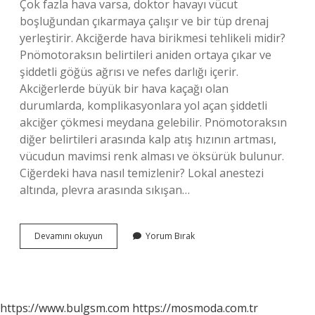
Çok fazla hava varsa, doktor havayı vücut
boşluğundan çıkarmaya çalışır ve bir tüp drenaj
yerleştirir. Akciğerde hava birikmesi tehlikeli midir?
Pnömotoraksın belirtileri aniden ortaya çıkar ve
şiddetli göğüs ağrısı ve nefes darlığı içerir.
Akciğerlerde büyük bir hava kaçağı olan
durumlarda, komplikasyonlara yol açan şiddetli
akciğer çökmesi meydana gelebilir. Pnömotoraksın
diğer belirtileri arasında kalp atış hızının artması,
vücudun mavimsi renk alması ve öksürük bulunur.
Ciğerdeki hava nasıl temizlenir? Lokal anestezi
altında, plevra arasında sıkışan…
Akciğerde
Devamını okuyun
Yorum Bırak
Gaz
Neden
Olur
https://www.bulgsm.com
https://mosmoda.com.tr