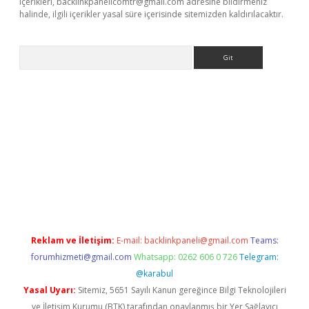
içerikleri,
backlinkpanelicomtr@gmail.com
adresine bildirmeniz
halinde, ilgili içerikler yasal süre içerisinde sitemizden kaldırılacaktır.
Arama
riş
betexper giriş
Reklam ve İletişim:
E-mail:
backlinkpaneli@gmail.com
Teams:
forumhizmeti@gmail.com
Whatsapp: 0262 606 0 726
Telegram:
@karabul
Yasal Uyarı:
Sitemiz, 5651 Sayılı Kanun gereğince Bilgi Teknolojileri
ve İletişim Kurumu (BTK) tarafından onaylanmış bir Yer Sağlayıcı