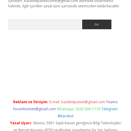
içerikleri,
backlinkpanelicomtr@gmail.com
adresine bildirmeniz
halinde, ilgili içerikler yasal süre içerisinde sitemizden kaldırılacaktır.
Arama
riş
betexper giriş
Reklam ve İletişim:
E-mail:
backlinkpaneli@gmail.com
Teams:
forumhizmeti@gmail.com
Whatsapp: 0262 606 0 726
Telegram:
@karabul
Yasal Uyarı:
Sitemiz, 5651 Sayılı Kanun gereğince Bilgi Teknolojileri
ve İletişim Kurumu (BTK) tarafından onaylanmış bir Yer Sağlayıcı