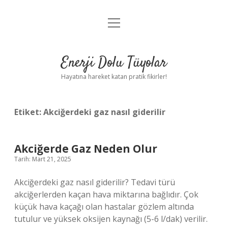
menüyü
Anasayfa
aç
Gizlilik Politikası
Enerji Dolu Tüyolar
Yasal Uyarı
Hayatına hareket katan pratik fikirler!
Hakkımızda
Etiket:
Akciğerdeki gaz nasıl giderilir
Akciğerde Gaz Neden Olur
Tarih: Mart 21, 2025
Akciğerdeki gaz nasıl giderilir? Tedavi türü
akciğerlerden kaçan hava miktarına bağlıdır. Çok
küçük hava kaçağı olan hastalar gözlem altında
tutulur ve yüksek oksijen kaynağı (5-6 l/dak) verilir.