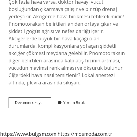
Çok fazla hava varsa, doktor havayı vücut
boşluğundan çıkarmaya çalışır ve bir tüp drenaj
yerleştirir. Akciğerde hava birikmesi tehlikeli midir?
Pnömotoraksın belirtileri aniden ortaya çıkar ve
şiddetli göğüs ağrısı ve nefes darlığı içerir.
Akciğerlerde büyük bir hava kaçağı olan
durumlarda, komplikasyonlara yol açan şiddetli
akciğer çökmesi meydana gelebilir. Pnömotoraksın
diğer belirtileri arasında kalp atış hızının artması,
vücudun mavimsi renk alması ve öksürük bulunur.
Ciğerdeki hava nasıl temizlenir? Lokal anestezi
altında, plevra arasında sıkışan…
Akciğerde
Devamını okuyun
Yorum Bırak
Gaz
Neden
Olur
https://www.bulgsm.com
https://mosmoda.com.tr