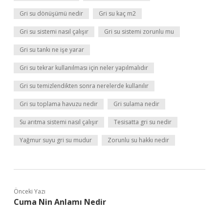
Gri su dönüşümü nedir
Gri su kaç m2
Gri su sistemi nasıl çalışır
Gri su sistemi zorunlu mu
Gri su tankı ne işe yarar
Gri su tekrar kullanılması için neler yapılmalıdır
Gri su temizlendikten sonra nerelerde kullanılır
Gri su toplama havuzu nedir
Gri sulama nedir
Su arıtma sistemi nasıl çalışır
Tesisatta gri su nedir
Yağmur suyu gri su mudur
Zorunlu su hakkı nedir
Önceki Yazı
Cuma Nin Anlamı Nedir