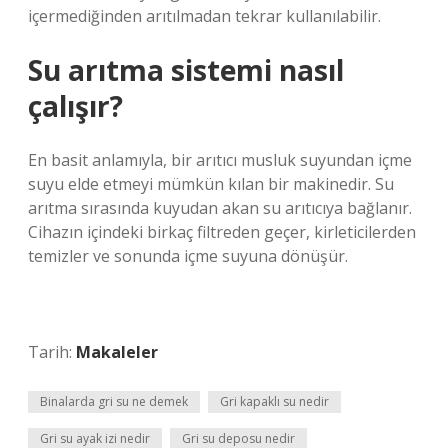
içermediğinden arıtılmadan tekrar kullanılabilir.
Su arıtma sistemi nasıl
çalışır?
En basit anlamıyla, bir arıtıcı musluk suyundan içme
suyu elde etmeyi mümkün kılan bir makinedir. Su
arıtma sırasında kuyudan akan su arıtıcıya bağlanır.
Cihazın içindeki birkaç filtreden geçer, kirleticilerden
temizler ve sonunda içme suyuna dönüşür.
Tarih:
Makaleler
Binalarda gri su ne demek
Gri kapaklı su nedir
Gri su ayak izi nedir
Gri su deposu nedir