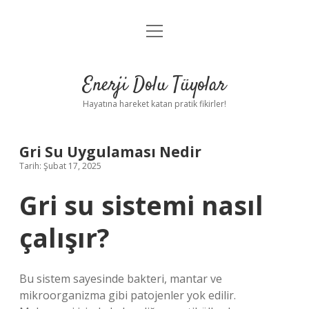
menüyü
Anasayfa
aç
Gizlilik Politikası
Enerji Dolu Tüyolar
Yasal Uyarı
Hayatına hareket katan pratik fikirler!
Hakkımızda
Gri Su Uygulaması Nedir
Tarih: Şubat 17, 2025
Gri su sistemi nasıl
çalışır?
Bu sistem sayesinde bakteri, mantar ve
mikroorganizma gibi patojenler yok edilir.