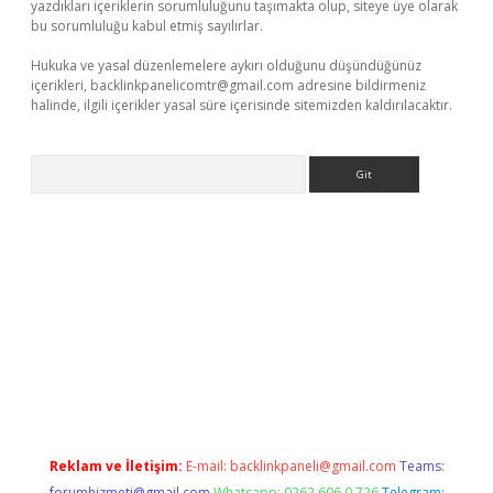
yazdıkları içeriklerin sorumluluğunu taşımakta olup, siteye üye olarak
bu sorumluluğu kabul etmiş sayılırlar.
Hukuka ve yasal düzenlemelere aykırı olduğunu düşündüğünüz
içerikleri,
backlinkpanelicomtr@gmail.com
adresine bildirmeniz
halinde, ilgili içerikler yasal süre içerisinde sitemizden kaldırılacaktır.
Arama
giriş
Reklam ve İletişim:
E-mail:
backlinkpaneli@gmail.com
Teams:
forumhizmeti@gmail.com
Whatsapp: 0262 606 0 726
Telegram: