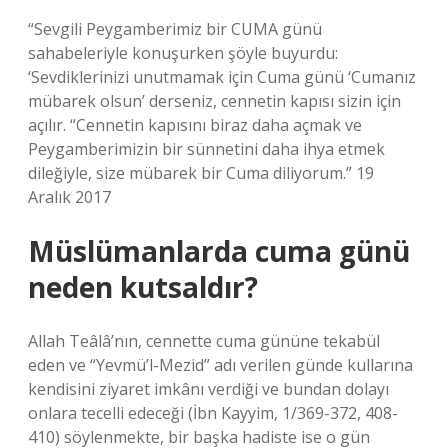
“Sevgili Peygamberimiz bir CUMA günü
sahabeleriyle konuşurken şöyle buyurdu:
‘Sevdiklerinizi unutmamak için Cuma günü ‘Cumanız
mübarek olsun’ derseniz, cennetin kapısı sizin için
açılır. “Cennetin kapısını biraz daha açmak ve
Peygamberimizin bir sünnetini daha ihya etmek
dileğiyle, size mübarek bir Cuma diliyorum.” 19
Aralık 2017
Müslümanlarda cuma günü
neden kutsaldır?
Allah Teâlâ’nın, cennette cuma gününe tekabül
eden ve “Yevmü’l-Mezid” adı verilen günde kullarına
kendisini ziyaret imkânı verdiği ve bundan dolayı
onlara tecelli edeceği (İbn Kayyim, 1/369-372, 408-
410) söylenmekte, bir başka hadiste ise o gün