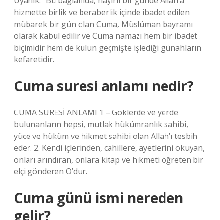
Uyanık. “Bu bağlamda, hayırlı bir günde Allah’a
hizmette birlik ve beraberlik içinde ibadet edilen
mübarek bir gün olan Cuma, Müslüman bayramı
olarak kabul edilir ve Cuma namazı hem bir ibadet
biçimidir hem de kulun geçmişte işlediği günahların
kefaretidir.
Cuma suresi anlamı nedir?
CUMA SURESİ ANLAMI 1 – Göklerde ve yerde
bulunanların hepsi, mutlak hükümranlık sahibi,
yüce ve hüküm ve hikmet sahibi olan Allah’ı tesbih
eder. 2. Kendi içlerinden, cahillere, ayetlerini okuyan,
onları arındıran, onlara kitap ve hikmeti öğreten bir
elçi gönderen O’dur.
Cuma günü ismi nereden
gelir?