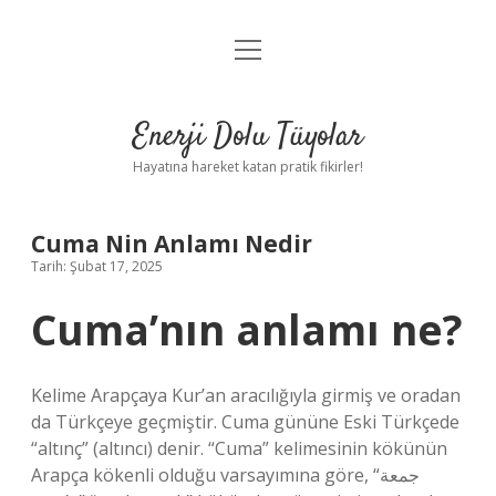
menüyü
Anasayfa
aç
Gizlilik Politikası
Enerji Dolu Tüyolar
Yasal Uyarı
Hayatına hareket katan pratik fikirler!
Hakkımızda
Cuma Nin Anlamı Nedir
Tarih: Şubat 17, 2025
Cuma’nın anlamı ne?
Kelime Arapçaya Kur’an aracılığıyla girmiş ve oradan
da Türkçeye geçmiştir. Cuma gününe Eski Türkçede
“altınç” (altıncı) denir. “Cuma” kelimesinin kökünün
Arapça kökenli olduğu varsayımına göre, “جمعة