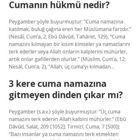
Cumanın hükmü nedir?
Peygamber şöyle buyurmuştur: “Cuma namazına
katılmak, buluğ çağına eren her Müslümana farzdır.”
(Nesâî, Cum’a, 2; Ebû Dâvûd, Tahâret, 129), “Cuma
namazını kılmayan bir kısım kimseler ya namazlarını
terk ederler veya Allah onların kalplerini mühürler,
artık onlar gafillerden olurlar.” (Müslim, Cum’a, 12;
Nesâî, Cum’a, 2), “Allah, üç cuma’yı kılmadan…
3 kere cuma namazına
gitmeyen dinden çıkar mı?
Peygamber (s.a.v.) şöyle buyurmuştur: “Üç cuma
namazını terk edenin Allah kalbini mühürler.” (Ebû
Dâvûd, Salat, 209 [1052]; Tirmizî, Cuma, 7 [500]);
“Bazı insanlar ya cuma namazını terk etmekten