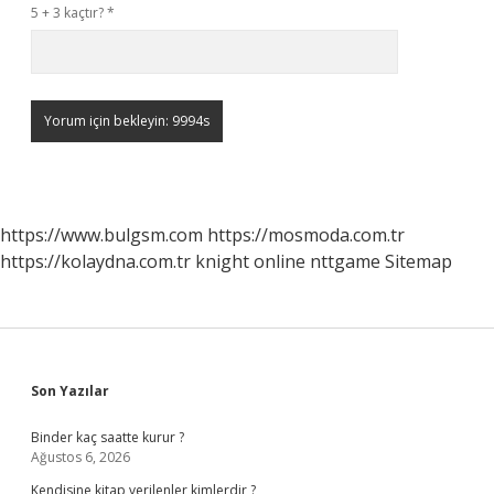
5 + 3 kaçtır?
*
https://www.bulgsm.com
https://mosmoda.com.tr
https://kolaydna.com.tr
knight online
nttgame
Sitemap
Sidebar
Son Yazılar
Binder kaç saatte kurur ?
Ağustos 6, 2026
Kendisine kitap verilenler kimlerdir ?