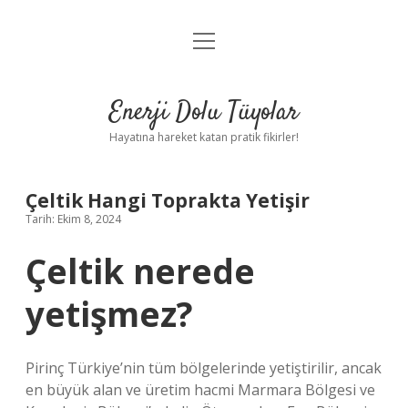
menüyü
Anasayfa
aç
Gizlilik Politikası
Enerji Dolu Tüyolar
Yasal Uyarı
Hayatına hareket katan pratik fikirler!
Hakkımızda
Çeltik Hangi Toprakta Yetişir
Tarih: Ekim 8, 2024
Çeltik nerede
yetişmez?
Pirinç Türkiye’nin tüm bölgelerinde yetiştirilir, ancak
en büyük alan ve üretim hacmi Marmara Bölgesi ve