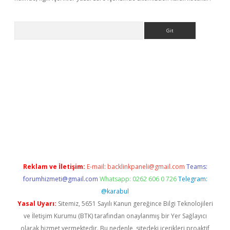
Arama
iriş
betexper giriş
Reklam ve İletişim:
E-mail:
backlinkpaneli@gmail.com
Teams:
forumhizmeti@gmail.com
Whatsapp: 0262 606 0 726
Telegram:
@karabul
Yasal Uyarı:
Sitemiz, 5651 Sayılı Kanun gereğince Bilgi Teknolojileri
ve İletişim Kurumu (BTK) tarafından onaylanmış bir Yer Sağlayıcı
olarak hizmet vermektedir. Bu nedenle, sitedeki içerikleri proaktif