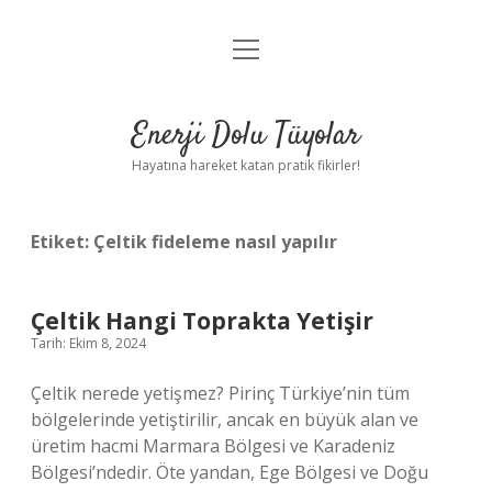
menüyü
Anasayfa
aç
Gizlilik Politikası
Enerji Dolu Tüyolar
Yasal Uyarı
Hayatına hareket katan pratik fikirler!
Hakkımızda
Etiket:
Çeltik fideleme nasıl yapılır
Çeltik Hangi Toprakta Yetişir
Tarih: Ekim 8, 2024
Çeltik nerede yetişmez? Pirinç Türkiye’nin tüm
bölgelerinde yetiştirilir, ancak en büyük alan ve
üretim hacmi Marmara Bölgesi ve Karadeniz
Bölgesi’ndedir. Öte yandan, Ege Bölgesi ve Doğu