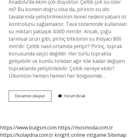
Anadolu’da ekim çok düşüktür. Çeltik çok su ister
mi? Bu kısmen doğru olsa da, pirincin su altı
tavalarında yetiştirilmesinin temel nedeni yabani ot
kontrolünü sağlamaktır. Tava sisteminde kullanılan
su miktarı yaklaşık 4.000 mm’dir. Ancak, çoğu
tarımsal ürün gibi, pirinç bitkisinin su ihtiyacı 800
mm’dir. Çeltik nasıl ortamda yetişir? Pirinç, toprak
konusunda seçici değildir. Her türlü toprakta
gelişebilir ve kumlu tınlıdan ağır kile kadar değişen
topraklarda yetiştirilebilir. Çeltik nereye ekilir?
Ülkemizin hemen hemen her bölgesinde…
Çeltik
Devamını okuyun
Yorum Bırak
Hangi
Toprakta
Yetişir
https://www.bulgsm.com
https://mosmoda.com.tr
https://kolaydna.com.tr
knight online
nttgame
Sitemap