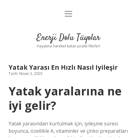
menüyü
Anasayfa
aç
Gizlilik Politikası
Enerji Dolu Tüyolar
Yasal Uyarı
Hayatına hareket katan pratik fikirler!
Hakkımızda
Yatak Yarası En Hızlı Nasıl Iyileşir
Tarih: Nisan 3, 2025
Yatak yaralarına ne
iyi gelir?
Yatak yarasından kurtulmak için, iyileşme süresi
boyunca, özellikle A, vitaminler ve çinko preparatları