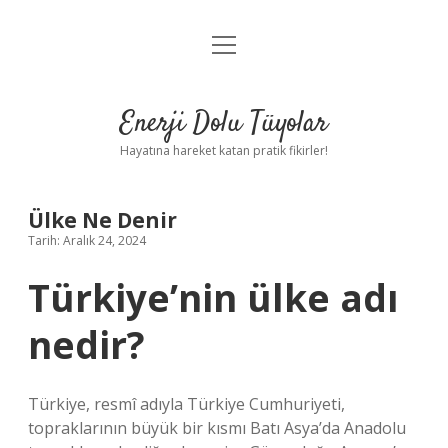
menüyü
Anasayfa
aç
Gizlilik Politikası
Enerji Dolu Tüyolar
Yasal Uyarı
Hayatına hareket katan pratik fikirler!
Hakkımızda
Ülke Ne Denir
Tarih: Aralık 24, 2024
Türkiye’nin ülke adı
nedir?
Türkiye, resmî adıyla Türkiye Cumhuriyeti,
topraklarının büyük bir kısmı Batı Asya’da Anadolu