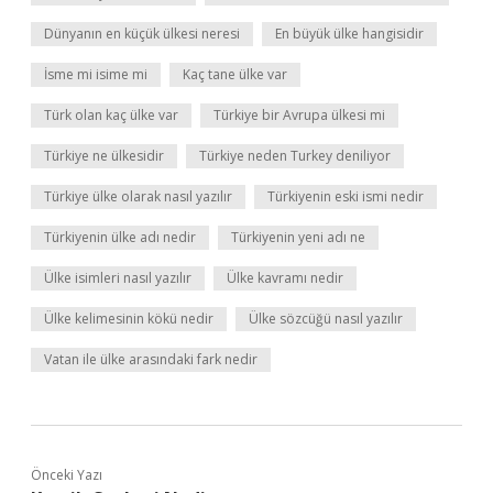
Dünyanın en küçük ülkesi neresi
En büyük ülke hangisidir
İsme mi isime mi
Kaç tane ülke var
Türk olan kaç ülke var
Türkiye bir Avrupa ülkesi mi
Türkiye ne ülkesidir
Türkiye neden Turkey deniliyor
Türkiye ülke olarak nasıl yazılır
Türkiyenin eski ismi nedir
Türkiyenin ülke adı nedir
Türkiyenin yeni adı ne
Ülke isimleri nasıl yazılır
Ülke kavramı nedir
Ülke kelimesinin kökü nedir
Ülke sözcüğü nasıl yazılır
Vatan ile ülke arasındaki fark nedir
Önceki Yazı