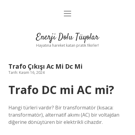
menüyü
Anasayfa
aç
Gizlilik Politikası
Enerji Dolu Tüyolar
Yasal Uyarı
Hayatına hareket katan pratik fikirler!
Hakkımızda
Trafo Çıkışı Ac Mi Dc Mi
Tarih: Kasım 16, 2024
Trafo DC mi AC mi?
Hangi türleri vardır? Bir transformatör (kısaca:
transformatör), alternatif akımı (AC) bir voltajdan
diğerine dönüştüren bir elektrikli cihazdır.