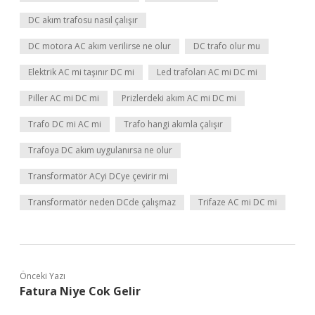
DC akım trafosu nasıl çalışır
DC motora AC akım verilirse ne olur
DC trafo olur mu
Elektrik AC mi taşınır DC mi
Led trafoları AC mi DC mi
Piller AC mi DC mi
Prizlerdeki akım AC mi DC mi
Trafo DC mi AC mi
Trafo hangi akımla çalışır
Trafoya DC akım uygulanırsa ne olur
Transformatör ACyi DCye çevirir mi
Transformatör neden DCde çalışmaz
Trifaze AC mi DC mi
Önceki Yazı
Fatura Niye Cok Gelir