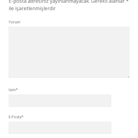
E-posta adresiniz yayınlanmayacak.
Gerekli alanlar
*
ile işaretlenmişlerdir
Yorum
İsim*
E-Posta*