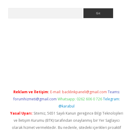
Arama
per giriş
Reklam ve İletişim:
E-mail:
backlinkpaneli@gmail.com
Teams:
forumhizmeti@gmail.com
Whatsapp: 0262 606 0 726
Telegram:
@karabul
Yasal Uyarı:
Sitemiz, 5651 Sayılı Kanun gereğince Bilgi Teknolojileri
ve İletişim Kurumu (BTK) tarafından onaylanmış bir Yer Sağlayıcı
olarak hizmet vermektedir. Bu nedenle, sitedeki içerikleri proaktif