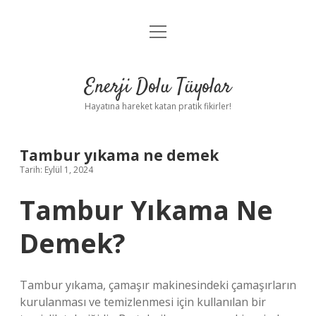
menüyü
Anasayfa
aç
Gizlilik Politikası
Enerji Dolu Tüyolar
Yasal Uyarı
Hayatına hareket katan pratik fikirler!
Hakkımızda
Tambur yıkama ne demek
Tarih: Eylül 1, 2024
Tambur Yıkama Ne
Demek?
Tambur yıkama, çamaşır makinesindeki çamaşırların
kurulanması ve temizlenmesi için kullanılan bir