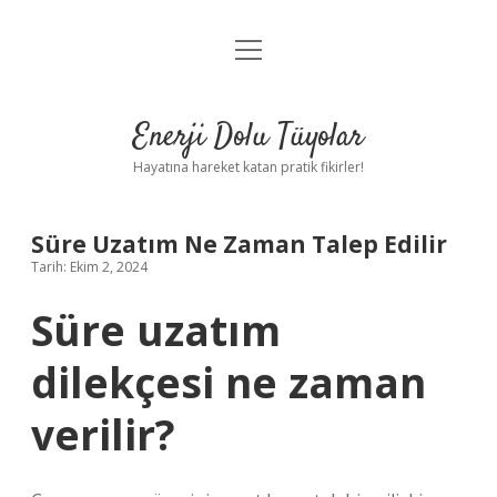
menüyü
Anasayfa
aç
Gizlilik Politikası
Enerji Dolu Tüyolar
Yasal Uyarı
Hayatına hareket katan pratik fikirler!
Hakkımızda
Süre Uzatım Ne Zaman Talep Edilir
Tarih: Ekim 2, 2024
Süre uzatım
dilekçesi ne zaman
verilir?