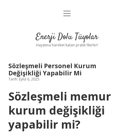
menüyü
Anasayfa
aç
Gizlilik Politikası
Enerji Dolu Tüyolar
Yasal Uyarı
Hayatına hareket katan pratik fikirler!
Hakkımızda
Sözleşmeli Personel Kurum
Değişikliği Yapabilir Mi
Tarih: Eylül 6, 2025
Sözleşmeli memur
kurum değişikliği
yapabilir mi?