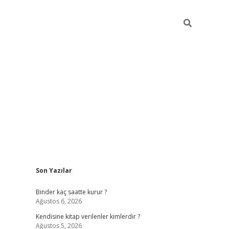
Sidebar
Son Yazılar
ilbet güncel giriş adresi
ilbet mobil giriş
betexper
Binder kaç saatte kurur ?
Ağustos 6, 2026
Kendisine kitap verilenler kimlerdir ?
Ağustos 5, 2026