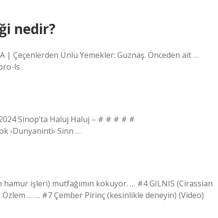
i nedir?
A | Çeçenlerden Ünlü Yemekler: Guznaş. Önceden ait …
bro-ls
2024 Sinop’ta Haluj Haluj – # # # # #
ok ›Dunyaninti› Sinn …
n hamur işleri) mutfağımın kokuyor. … #4 GILNIS (Cirassian
 Özlem … … #7 Çember Pirinç (kesinlikle deneyin) (Video)