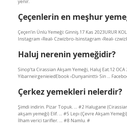
yenir.
Çeçenlerin en meşhur yemeğ
Çeçen’in Ünlü Yemeği: Ginniş.17 Kas 2023URUR KOL
Instagram ›Real› Czwizbro-lsinstagram ›Real› czwiz
Haluj nerenin yemeğidir?
Sinop’ta Cirassian Akşam Yemeği, Haluj Eat.12 OCA 
YibarneirgenieiedEbook ›Dunyanintti› Sin … Facebo
Çerkez yemekleri nelerdir?
Şimdi indirin. Pizar Topuk. … #2 Halugane (Cirassia
akşam yemeği) Elif. … #5 Lepı (Çevre Akşam Yemeği)
İlham verici tarifler. … #8 Namlu. #