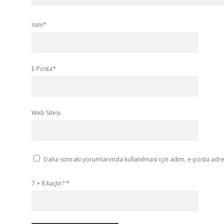
İsim*
E-Posta*
Web Sitesi
Daha sonraki yorumlarımda kullanılması için adım, e-posta adres
7 + 8 kaçtır?
*