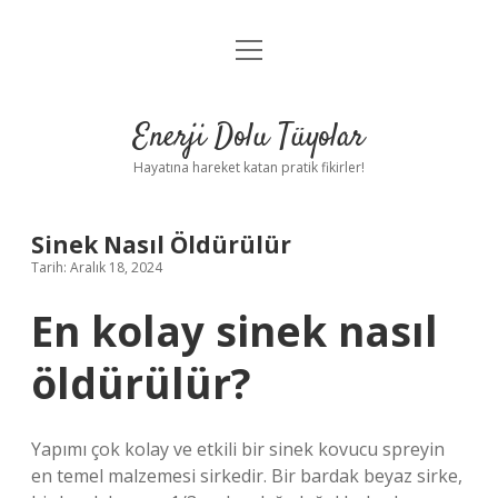
menüyü
Anasayfa
aç
Gizlilik Politikası
Enerji Dolu Tüyolar
Yasal Uyarı
Hayatına hareket katan pratik fikirler!
Hakkımızda
Sinek Nasıl Öldürülür
Tarih: Aralık 18, 2024
En kolay sinek nasıl
öldürülür?
Yapımı çok kolay ve etkili bir sinek kovucu spreyin
en temel malzemesi sirkedir. Bir bardak beyaz sirke,