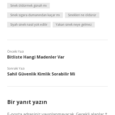
Sinek öldürmek günah mı
Sinek sigara dumanından kaçar mı
Sinekleri ne öldürür
Siyah sinek nasıl yok edilir
Yakan sinek neye gelmez
Önceki Yazı
Bitliste Hangi Madenler Var
Sonraki Yazı
Sahil Güvenlik Kimlik Sorabilir Mi
Bir yanıt yazın
E-posta adresiniz yayınlanmayacak.
Gerekli alanlar
*