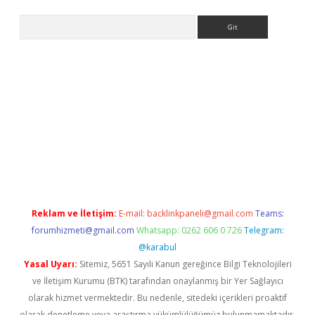
Arama
r giriş
Reklam ve İletişim:
E-mail:
backlinkpaneli@gmail.com
Teams:
forumhizmeti@gmail.com
Whatsapp: 0262 606 0 726
Telegram:
@karabul
Yasal Uyarı:
Sitemiz, 5651 Sayılı Kanun gereğince Bilgi Teknolojileri
ve İletişim Kurumu (BTK) tarafından onaylanmış bir Yer Sağlayıcı
olarak hizmet vermektedir. Bu nedenle, sitedeki içerikleri proaktif
olarak denetleme veya araştırma yükümlülüğümüz bulunmamaktadır.