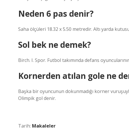
Neden 6 pas denir?
Saha ölçüleri 18.32 x 5.50 metredir. Altı yarda kut
Sol bek ne demek?
Birch. I. Spor. Futbol takımında defans oyuncuları
Kornerden atılan gole ne de
Başka bir oyuncunun dokunmadığı korner vuruşuyla 
Olimpik gol denir.
Tarih:
Makaleler