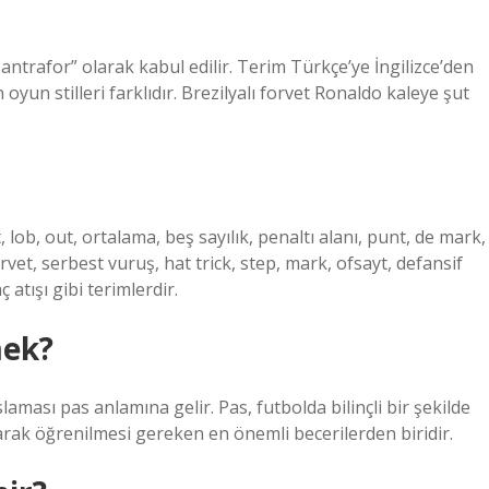
antrafor” olarak kabul edilir. Terim Türkçe’ye İngilizce’den
oyun stilleri farklıdır. Brezilyalı forvet Ronaldo kaleye şut
, lob, out, ortalama, beş sayılık, penaltı alanı, punt, de mark,
rvet, serbest vuruş, hat trick, step, mark, ofsayt, defansif
 atışı gibi terimlerdir.
mek?
ması pas anlamına gelir. Pas, futbolda bilinçli bir şekilde
rak öğrenilmesi gereken en önemli becerilerden biridir.