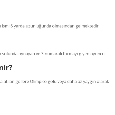
usu ismi 6 yarda uzunluğunda olmasından gelmektedir.
nın solunda oynayan ve 3 numaralı formayı giyen oyuncu.
nir?
atılan gollere Olimpico golü veya daha az yaygın olarak