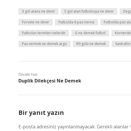
3 gol atana ne denir
5 gol atan futbolcuya ne denir
Dega
Forvete ne denir
Futbolda 6 pas neresi
Futbolda pas at
Futbolun terimleri nelerdir
G ne demek futbol
Kornerden
Pas vermek ne demek argo
R9 golü ne demek
Santrafor
Önceki Yazı
Duplik Dilekçesi Ne Demek
Bir yanıt yazın
E-posta adresiniz yayınlanmayacak.
Gerekli alanlar