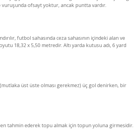
le vuruşunda ofsayt yoktur, ancak puntta vardır.
dırılır, futbol sahasında ceza sahasının içindeki alan ve
boyutu 18,32 x 5,50 metredir. Altı yarda kutusu adı, 6 yard
(mutlaka üst üste olması gerekmez) üç gol denirken, bir
en tahmin ederek topu almak için topun yoluna girmesidir.