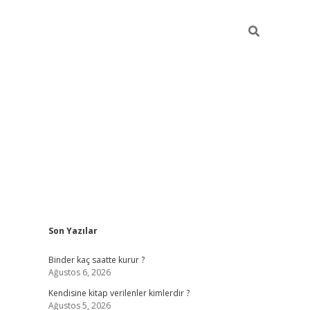
Sidebar
Son Yazılar
ilbet güncel giriş adresi
ilbet mobil giriş
betexper g
Binder kaç saatte kurur ?
Ağustos 6, 2026
Kendisine kitap verilenler kimlerdir ?
Ağustos 5, 2026