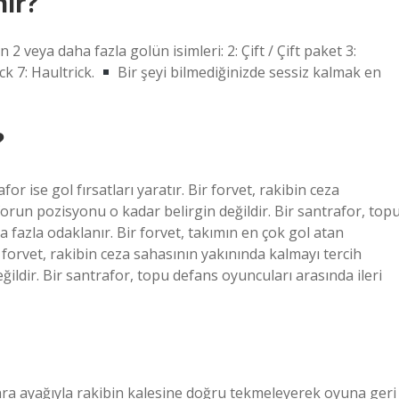
nir?
 veya daha fazla golün isimleri: 2: Çift / Çift paket 3:
ck 7: Haultrick.
Bir şeyi bilmediğinizde sessiz kalmak en
?
r ise gol fırsatları yaratır. Bir forvet, rakibin ceza
orun pozisyonu o kadar belirgin değildir. Bir santrafor, top
 fazla odaklanır. Bir forvet, takımın en çok gol atan
r forvet, rakibin ceza sahasının yakınında kalmayı tercih
ldir. Bir santrafor, topu defans oyuncuları arasında ileri
nra ayağıyla rakibin kalesine doğru tekmeleyerek oyuna geri