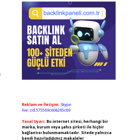
u
Reklam ve İletişim:
Skype:
live:.cid.575569c608265c69
Yasal Uyarı:
Bu internet sitesi, herhangi bir
marka, kurum veya şahıs şirketi ile hiçbir
bağlantısı bulunmamaktadır. Sitede yalnızca
kendi hazırladığımız makaleler