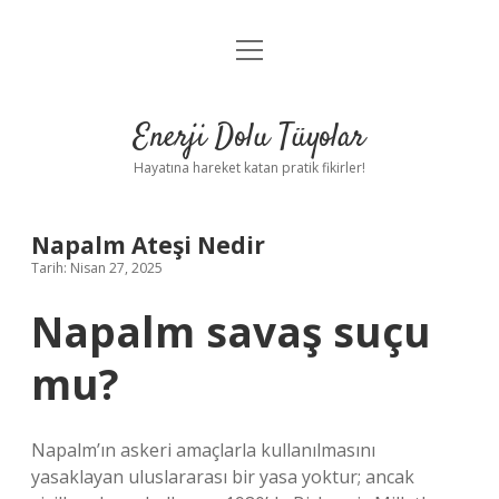
menüyü
Anasayfa
aç
Gizlilik Politikası
Enerji Dolu Tüyolar
Yasal Uyarı
Hayatına hareket katan pratik fikirler!
Hakkımızda
Napalm Ateşi Nedir
Tarih: Nisan 27, 2025
Napalm savaş suçu
mu?
Napalm’ın askeri amaçlarla kullanılmasını
yasaklayan uluslararası bir yasa yoktur; ancak