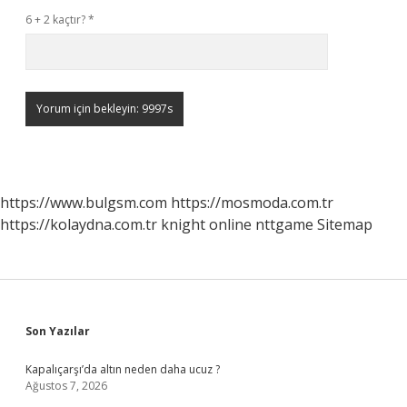
6 + 2 kaçtır?
*
https://www.bulgsm.com
https://mosmoda.com.tr
https://kolaydna.com.tr
knight online
nttgame
Sitemap
Sidebar
Son Yazılar
Kapalıçarşı’da altın neden daha ucuz ?
Ağustos 7, 2026