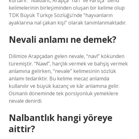
kurtarır.” Nalbant, Arapça “na’l” ve Farsça “bend”
kelimelerinin birleşiminden oluşan bir kelime olup
TDK Büyük Türkçe Sözlüğü’nde “hayvanların
ayaklarına nal çakan kişi” olarak tanımlanmaktadır.
Nevali anlamı ne demek?
Dilimize Arapçadan gelen nevale, “navl” kökünden
türemiştir. “Nawl”, harçlık vermek ve bahşiş vermek
anlamına gelirken, “nevale” kelimesinin sözlük
anlamı tedariktir. Bu kelime mecaz anlamda
kullanılır ve büyük kazanç ve kâr anlamına gelir.
Osmanlı döneminde tek porsiyonluk yemeklere
nevale denirdi.
Nalbantlık hangi yöreye
aittir?