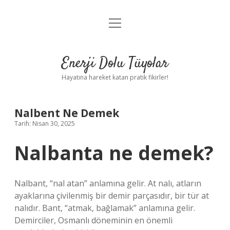
menüyü
Anasayfa
aç
Gizlilik Politikası
Enerji Dolu Tüyolar
Yasal Uyarı
Hayatına hareket katan pratik fikirler!
Hakkımızda
Nalbent Ne Demek
Tarih: Nisan 30, 2025
Nalbanta ne demek?
Nalbant, “nal atan” anlamına gelir. At nalı, atların
ayaklarına çivilenmiş bir demir parçasıdır, bir tür at
nalıdır. Bant, “atmak, bağlamak” anlamına gelir.
Demirciler, Osmanlı döneminin en önemli