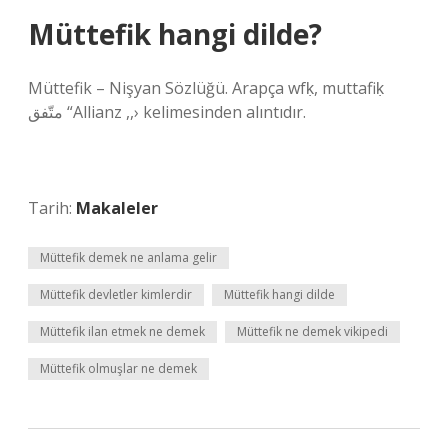
Müttefik hangi dilde?
Müttefik – Nişyan Sözlüğü. Arapça wfḳ, muttafiḳ
متّفق “Allianz ,,› kelimesinden alıntıdır.
Tarih:
Makaleler
Müttefik demek ne anlama gelir
Müttefik devletler kimlerdir
Müttefik hangi dilde
Müttefik ilan etmek ne demek
Müttefik ne demek vikipedi
Müttefik olmuşlar ne demek