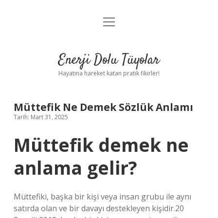
menüyü
Anasayfa
aç
Gizlilik Politikası
Enerji Dolu Tüyolar
Yasal Uyarı
Hayatına hareket katan pratik fikirler!
Hakkımızda
Müttefik Ne Demek Sözlük Anlamı
Tarih: Mart 31, 2025
Müttefik demek ne
anlama gelir?
Müttefiki, başka bir kişi veya insan grubu ile aynı
satırda olan ve bir davayı destekleyen kişidir.20