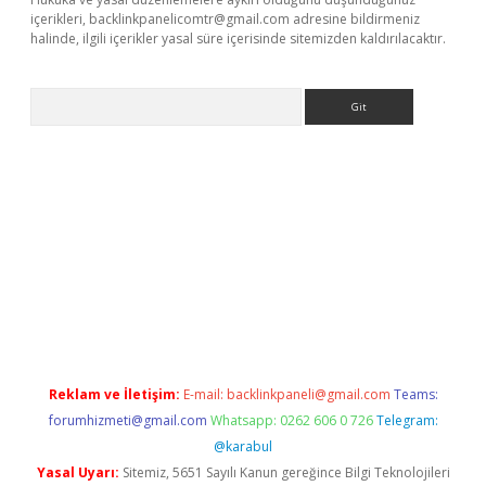
içerikleri,
backlinkpanelicomtr@gmail.com
adresine bildirmeniz
halinde, ilgili içerikler yasal süre içerisinde sitemizden kaldırılacaktır.
Arama
texper giriş
Reklam ve İletişim:
E-mail:
backlinkpaneli@gmail.com
Teams:
forumhizmeti@gmail.com
Whatsapp: 0262 606 0 726
Telegram:
@karabul
Yasal Uyarı:
Sitemiz, 5651 Sayılı Kanun gereğince Bilgi Teknolojileri