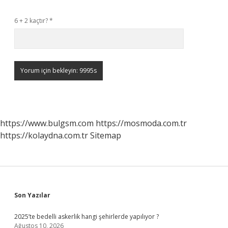
6 + 2 kaçtır?
*
https://www.bulgsm.com
https://mosmoda.com.tr
https://kolaydna.com.tr
Sitemap
Sidebar
Son Yazılar
2025’te bedelli askerlik hangi şehirlerde yapılıyor ?
Ağustos 10, 2026