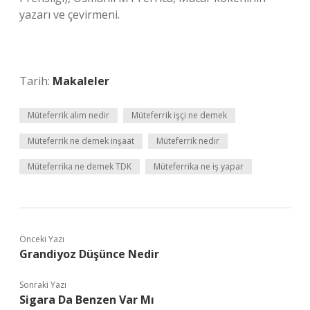
yazarı ve çevirmeni.
Tarih:
Makaleler
Müteferrik alım nedir
Müteferrik işçi ne demek
Müteferrik ne demek inşaat
Müteferrik nedir
Müteferrika ne demek TDK
Müteferrika ne iş yapar
Önceki Yazı
Grandiyoz Düşünce Nedir
Sonraki Yazı
Sigara Da Benzen Var Mı