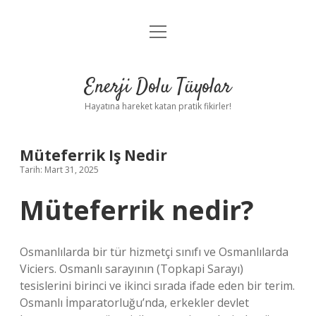
menüyü
Anasayfa
aç
Gizlilik Politikası
Enerji Dolu Tüyolar
Yasal Uyarı
Hayatına hareket katan pratik fikirler!
Hakkımızda
Müteferrik Iş Nedir
Tarih: Mart 31, 2025
Müteferrik nedir?
Osmanlılarda bir tür hizmetçi sınıfı ve Osmanlılarda
Viciers. Osmanlı sarayının (Topkapi Sarayı)
tesislerini birinci ve ikinci sırada ifade eden bir terim.
Osmanlı İmparatorluğu’nda, erkekler devlet