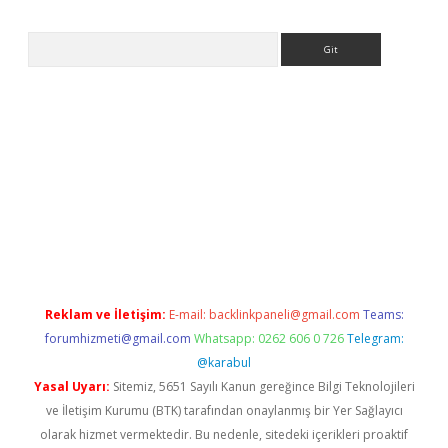
Arama
r giriş
Reklam ve İletişim:
E-mail:
backlinkpaneli@gmail.com
Teams:
forumhizmeti@gmail.com
Whatsapp: 0262 606 0 726
Telegram:
@karabul
Yasal Uyarı:
Sitemiz, 5651 Sayılı Kanun gereğince Bilgi Teknolojileri
ve İletişim Kurumu (BTK) tarafından onaylanmış bir Yer Sağlayıcı
olarak hizmet vermektedir. Bu nedenle, sitedeki içerikleri proaktif