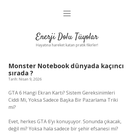
menüyü
Anasayfa
aç
Gizlilik Politikası
Enerji Dolu Tüyolar
Yasal Uyarı
Hayatına hareket katan pratik fikirler!
Hakkımızda
Monster Notebook dünyada kaçıncı
sırada ?
Tarih: Nisan 9, 2026
GTA 6 Hangi Ekran Kartı? Sistem Gereksinimleri
Ciddi Mi, Yoksa Sadece Başka Bir Pazarlama Triki
mi?
Evet, herkes GTA 6’yı konuşuyor. Sonunda çıkacak,
değil mi? Yoksa hala sadece bir şehir efsanesi mi?