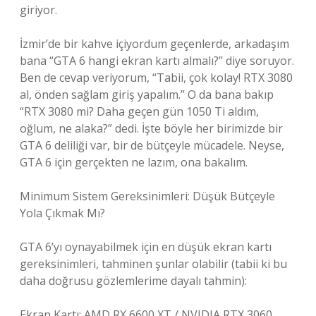
giriyor.
İzmir’de bir kahve içiyordum geçenlerde, arkadaşım
bana “GTA 6 hangi ekran kartı almalı?” diye soruyor.
Ben de cevap veriyorum, “Tabii, çok kolay! RTX 3080
al, önden sağlam giriş yapalım.” O da bana bakıp
“RTX 3080 mi? Daha geçen gün 1050 Ti aldım,
oğlum, ne alaka?” dedi. İşte böyle her birimizde bir
GTA 6 deliliği var, bir de bütçeyle mücadele. Neyse,
GTA 6 için gerçekten ne lazım, ona bakalım.
Minimum Sistem Gereksinimleri: Düşük Bütçeyle
Yola Çıkmak Mı?
GTA 6’yı oynayabilmek için en düşük ekran kartı
gereksinimleri, tahminen şunlar olabilir (tabii ki bu
daha doğrusu gözlemlerime dayalı tahmin):
Ekran Kartı: AMD RX 6600 XT / NVIDIA RTX 3060