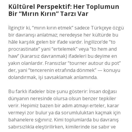
Kültürel Perspektif: Her Toplumun
Bir “Mırın Kırın” Tarzı Var
İlginçtir ki, “mırın kırın etmek” sadece Türkçeye özgü
bir davranışı anlatmaz; neredeyse her kültürde bu
hâle karşılık gelen bir ifade vardır. İngilizce’de “to
procrastinate” yani “ertelemek” veya “to hem and
haw” (kararsız davranmak) ifadeleri bu deyime en
yakın olanlardır. Fransızlar “tourner autour du pot”
der, yani “tencerenin etrafında dönmek” — konuyu
dolandırmak, işi savsaklamak anlamında.
Bu farklı ifadeler bize şunu gösterir: İnsan doğası
dünyanın neresinde olursa olsun benzer tepkiler
verir. Hepimiz bazen bir adım atmayı erteler, karar
vermeyi zor bulur ya da sorumluluktan kaçmak için
bahanelere sığınırız. Kimi toplumlarda bu davranış
sabırsızlıkla eleştirilirken, kimilerinde ise sabır ve