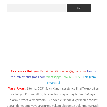
Arama
per giriş
Reklam ve İletişim:
E-mail:
backlinkpaneli@gmail.com
Teams:
forumhizmeti@gmail.com
Whatsapp: 0262 606 0 726
Telegram:
@karabul
Yasal Uyarı:
Sitemiz, 5651 Sayılı Kanun gereğince Bilgi Teknolojileri
ve İletişim Kurumu (BTK) tarafından onaylanmış bir Yer Sağlayıcı
olarak hizmet vermektedir. Bu nedenle, sitedeki içerikleri proaktif
olarak denetleme veya araştırma yükümlülüğümüz bulunmamaktadır.