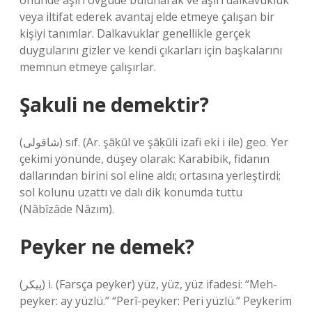
önünde aşırı övgüde bulunarak ve aşırı dalkavukluk
veya iltifat ederek avantaj elde etmeye çalışan bir
kişiyi tanımlar. Dalkavuklar genellikle gerçek
duygularını gizler ve kendi çıkarları için başkalarını
memnun etmeye çalışırlar.
Şakuli ne demektir?
(ﺷﺎﻗﻮﻟﻰ) sıf. (Ar. şāḳūl ve şāḳūlі izafi eki і ile) geo. Yer
çekimi yönünde, düşey olarak: Karabibik, fidanın
dallarından birini sol eline aldı; ortasına yerleştirdi;
sol kolunu uzattı ve dalı dik konumda tuttu
(Nâbîzâde Nâzım).
Peyker ne demek?
(ﭘﻴﻜﺮ) i. (Farsça peyker) yüz, yüz, yüz ifadesi: “Meh-
peyker: ay yüzlü.” “Perî-peyker: Peri yüzlü.” Peykerim