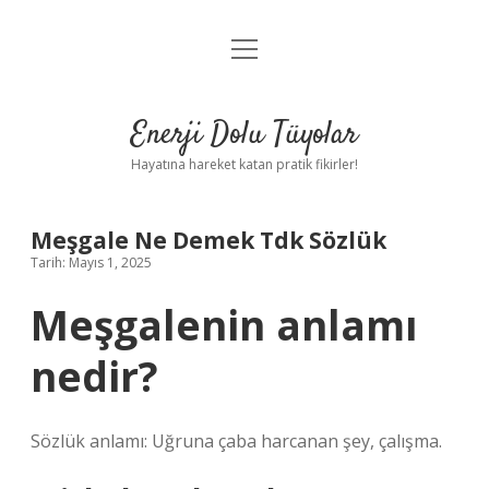
menüyü
Anasayfa
aç
Gizlilik Politikası
Enerji Dolu Tüyolar
Yasal Uyarı
Hayatına hareket katan pratik fikirler!
Hakkımızda
Meşgale Ne Demek Tdk Sözlük
Tarih: Mayıs 1, 2025
Meşgalenin anlamı
nedir?
Sözlük anlamı: Uğruna çaba harcanan şey, çalışma.