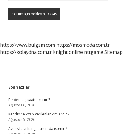
https://www.bulgsm.com
https://mosmoda.com.tr
https://kolaydna.com.tr
knight online
nttgame
Sitemap
Sidebar
Son Yazılar
Binder kaç saatte kurur ?
Ağustos 6, 2026
Kendisine kitap verilenler kimlerdir ?
Ağustos 5, 2026
Avans faizi hangi durumda istenir ?
Ağustos 4, 2026