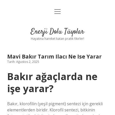
menüyü
Anasayfa
aç
Gizlilik Politikası
Enerji Dolu Tüyolar
Yasal Uyarı
Hayatına hareket katan pratik fikirler!
Hakkımızda
Mavi Bakır Tarım Ilacı Ne Ise Yarar
Tarih: Ağustos 2, 2025
Bakır ağaçlarda ne
işe yarar?
Bakır, klorofilin (yeşil pigment) sentezi için gerekli
elementlerden biridir. Klorofil sentezi, bitkinin