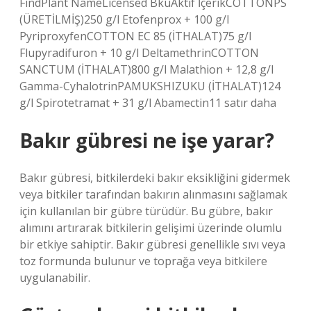
FindPlant NameLicensed BkuAktif İçerikCOTTONPS
(ÜRETİLMİŞ)250 g/l Etofenprox + 100 g/l
PyriproxyfenCOTTON EC 85 (İTHALAT)75 g/l
Flupyradifuron + 10 g/l DeltamethrinCOTTON
SANCTUM (İTHALAT)800 g/l Malathion + 12,8 g/l
Gamma-CyhalotrinPAMUKSHIZUKU (İTHALAT)124
g/l Spirotetramat + 31 g/l Abamectin11 satır daha
Bakır gübresi ne işe yarar?
Bakır gübresi, bitkilerdeki bakır eksikliğini gidermek
veya bitkiler tarafından bakırın alınmasını sağlamak
için kullanılan bir gübre türüdür. Bu gübre, bakır
alımını artırarak bitkilerin gelişimi üzerinde olumlu
bir etkiye sahiptir. Bakır gübresi genellikle sıvı veya
toz formunda bulunur ve toprağa veya bitkilere
uygulanabilir.