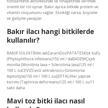
fotosentetik aktivitesinde ve nihayetinde verimde
önemli bir rol oynar. Bakır ayrıca bitkide protein ve
vitamin oluşumunu sağlar. Eksikliği varsa, büyüme
ve gelişme yavaşlar.
Bakır ilacı hangi bitkilerde
kullanılır?
BAKIR SÜLFATBitki adıZararlıDozPATATESKök küfü
(Phytophthora infestans)150 ml / daBADEMÇiçek
monilia (Monilinia laxa = Sclerotinia laxa)125 ml /
100 L suCEVİZCeviz antraknozu (Gnomonia
leptostyla)150 ml / 100 L suŞEFTALİHer yaprak
kıvrımı (Taphrina deformans)125 ml / 100 L su11
satır daha
Mavi toz bitki ilacı nasıl