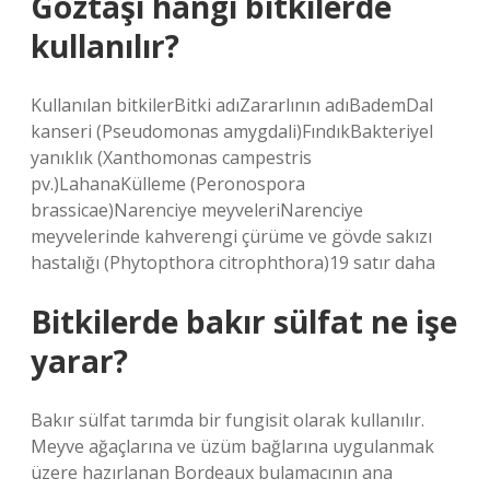
Göztaşı hangi bitkilerde
kullanılır?
Kullanılan bitkilerBitki adıZararlının adıBademDal
kanseri (Pseudomonas amygdali)FındıkBakteriyel
yanıklık (Xanthomonas campestris
pv.)LahanaKülleme (Peronospora
brassicae)Narenciye meyveleriNarenciye
meyvelerinde kahverengi çürüme ve gövde sakızı
hastalığı (Phytopthora citrophthora)19 satır daha
Bitkilerde bakır sülfat ne işe
yarar?
Bakır sülfat tarımda bir fungisit olarak kullanılır.
Meyve ağaçlarına ve üzüm bağlarına uygulanmak
üzere hazırlanan Bordeaux bulamacının ana