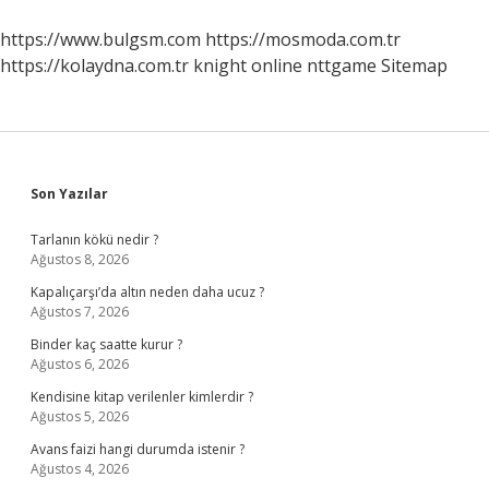
https://www.bulgsm.com
https://mosmoda.com.tr
https://kolaydna.com.tr
knight online
nttgame
Sitemap
Sidebar
Son Yazılar
Tarlanın kökü nedir ?
Ağustos 8, 2026
Kapalıçarşı’da altın neden daha ucuz ?
Ağustos 7, 2026
Binder kaç saatte kurur ?
Ağustos 6, 2026
Kendisine kitap verilenler kimlerdir ?
Ağustos 5, 2026
Avans faizi hangi durumda istenir ?
Ağustos 4, 2026