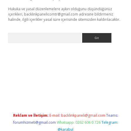
Hukuka ve yasal düzenlemelere aykırı olduğunu düşündüğünüz
içerikleri,
backlinkpanelicomtr@gmail.com
adresine bildirmeniz
halinde, ilgili içerikler yasal süre içerisinde sitemizden kaldırılacaktır.
Arama
per giriş
Reklam ve İletişim:
E-mail:
backlinkpaneli@gmail.com
Teams:
forumhizmeti@gmail.com
Whatsapp: 0262 606 0 726
Telegram:
@karabul