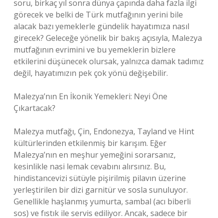
soru, birkaç yıl sonra dünya çapında daha fazla ilgi
görecek ve belki de Türk mutfağının yerini bile
alacak bazı yemeklerle gündelik hayatımıza nasıl
girecek? Geleceğe yönelik bir bakış açısıyla, Malezya
mutfağının evrimini ve bu yemeklerin bizlere
etkilerini düşünecek olursak, yalnızca damak tadımız
değil, hayatımızın pek çok yönü değişebilir.
Malezya’nın En İkonik Yemekleri: Neyi Öne
Çıkartacak?
Malezya mutfağı, Çin, Endonezya, Tayland ve Hint
kültürlerinden etkilenmiş bir karışım. Eğer
Malezya’nın en meşhur yemeğini sorarsanız,
kesinlikle nasi lemak cevabını alırsınız. Bu,
hindistancevizi sütüyle pişirilmiş pilavın üzerine
yerleştirilen bir dizi garnitür ve sosla sunuluyor.
Genellikle haşlanmış yumurta, sambal (acı biberli
sos) ve fıstık ile servis ediliyor. Ancak, sadece bir