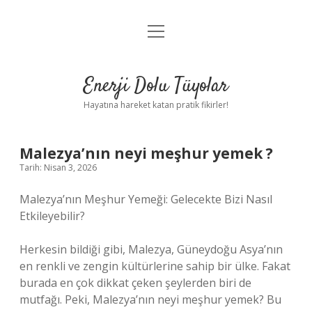
menüyü
Anasayfa
aç
Gizlilik Politikası
Enerji Dolu Tüyolar
Yasal Uyarı
Hayatına hareket katan pratik fikirler!
Hakkımızda
Malezya’nın neyi meşhur yemek ?
Tarih: Nisan 3, 2026
Malezya’nın Meşhur Yemeği: Gelecekte Bizi Nasıl
Etkileyebilir?
Herkesin bildiği gibi, Malezya, Güneydoğu Asya’nın
en renkli ve zengin kültürlerine sahip bir ülke. Fakat
burada en çok dikkat çeken şeylerden biri de
mutfağı. Peki, Malezya’nın neyi meşhur yemek? Bu