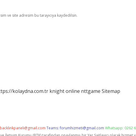
im ve site adresim bu tarayıcıya kaydedilsin.
ttps://kolaydna.com.tr
knight online
nttgame
Sitemap
backlinkpaneli@gmail.com
Teams:
forumhizmeti@gmail.com
Whatsapp: 0262 6
i ve İletişim Kurumu (BTK) tarafından onaylanmış bir Yer Sağlayıcı olarak hizmet 