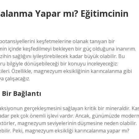
alanma Yapar mı? Eğitimcinin
 potansiyellerini keşfetmelerine olanak tanıyan bir
imin içinde keşfedilmeyi bekleyen bir güç olduğuna inanırım.
ihin sağlığını iyileştirebilecek kadar büyük olabilir. Bu
ğru bilgiyle dönüşebileceği bir konuyu inceleyeceğiz:
leri. Özellikle, magnezyum eksikliğinin karıncalanma gibi
a çalışacağız.
Bir Bağlantı
siyonun gerçekleşmesini sağlayan kritik bir mineraldir. Ka
 kadar pek çok önemli işlevi vardır. Ancak, günümüzde moder
aktörler, magnezyum seviyelerinin düşmesine neden olabilir.
terebilir. Peki, magnezyum eksikliği karıncalanma yapar mı?