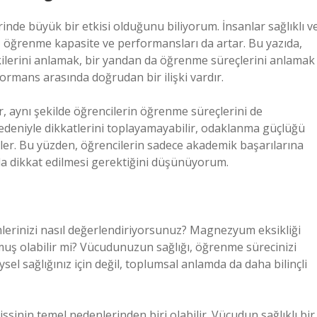
inde büyük bir etkisi olduğunu biliyorum. İnsanlar sağlıklı v
e, öğrenme kapasite ve performansları da artar. Bu yazıda,
kilerini anlamak, bir yandan da öğrenme süreçlerini anlamak
erformans arasında doğrudan bir ilişki vardır.
, aynı şekilde öğrencilerin öğrenme süreçlerini de
 nedeniyle dikkatlerini toplayamayabilir, odaklanma güçlüğü
ler. Bu yüzden, öğrencilerin sadece akademik başarılarına
a da dikkat edilmesi gerektiğini düşünüyorum.
erinizi nasıl değerlendiriyorsunuz? Magnezyum eksikliği
lmuş olabilir mi? Vücudunuzun sağlığı, öğrenme sürecinizi
ysel sağlığınız için değil, toplumsal anlamda da daha bilinçli
sinin temel nedenlerinden biri olabilir. Vücudun sağlıklı bir