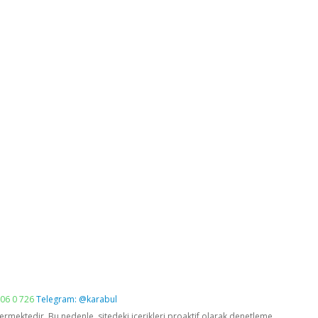
06 0 726
Telegram: @karabul
vermektedir. Bu nedenle, sitedeki içerikleri proaktif olarak denetleme