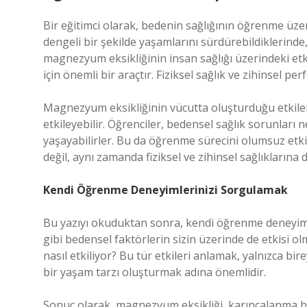
Bir eğitimci olarak, bedenin sağlığının öğrenme üzer
dengeli bir şekilde yaşamlarını sürdürebildiklerind
magnezyum eksikliğinin insan sağlığı üzerindeki et
için önemli bir araçtır. Fiziksel sağlık ve zihinsel p
Magnezyum eksikliğinin vücutta oluşturduğu etkiler
etkileyebilir. Öğrenciler, bedensel sağlık sorunları
yaşayabilirler. Bu da öğrenme sürecini olumsuz etki
değil, aynı zamanda fiziksel ve zihinsel sağlıkların
Kendi Öğrenme Deneyimlerinizi Sorgulamak
Bu yazıyı okuduktan sonra, kendi öğrenme deneyiml
gibi bedensel faktörlerin sizin üzerinde de etkisi o
nasıl etkiliyor? Bu tür etkileri anlamak, yalnızca bire
bir yaşam tarzı oluşturmak adına önemlidir.
Sonuç olarak, magnezyum eksikliği, karıncalanma his