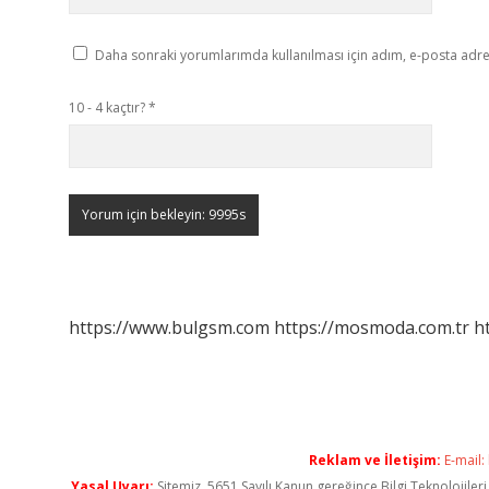
Daha sonraki yorumlarımda kullanılması için adım, e-posta adres
10 - 4 kaçtır?
*
https://www.bulgsm.com
https://mosmoda.com.tr
h
Reklam ve İletişim:
E-mail:
Yasal Uyarı:
Sitemiz, 5651 Sayılı Kanun gereğince Bilgi Teknolojiler