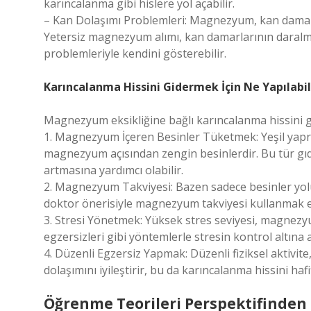
karıncalanma gibi hislere yol açabilir.
– Kan Dolaşımı Problemleri: Magnezyum, kan damarlar
Yetersiz magnezyum alımı, kan damarlarının daralma
problemleriyle kendini gösterebilir.
Karıncalanma Hissini Gidermek İçin Ne Yapılabil
Magnezyum eksikliğine bağlı karıncalanma hissini gi
1. Magnezyum İçeren Besinler Tüketmek: Yeşil yaprakl
magnezyum açısından zengin besinlerdir. Bu tür gıd
artmasına yardımcı olabilir.
2. Magnezyum Takviyesi: Bazen sadece besinler yol
doktor önerisiyle magnezyum takviyesi kullanmak etk
3. Stresi Yönetmek: Yüksek stres seviyesi, magnezyu
egzersizleri gibi yöntemlerle stresin kontrol altına al
4. Düzenli Egzersiz Yapmak: Düzenli fiziksel aktivite,
dolaşımını iyileştirir, bu da karıncalanma hissini hafif
Öğrenme Teorileri Perspektifinden