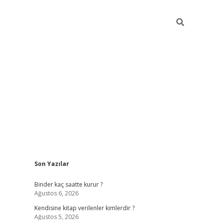
Sidebar
ı
Son Yazılar
ilbet güncel giriş adresi
ilbet mobil giriş
betexper 
Binder kaç saatte kurur ?
Ağustos 6, 2026
Kendisine kitap verilenler kimlerdir ?
Ağustos 5, 2026