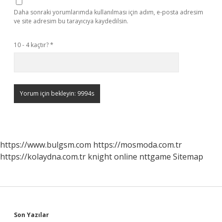
Daha sonraki yorumlarımda kullanılması için adım, e-posta adresim
ve site adresim bu tarayıcıya kaydedilsin.
10 - 4 kaçtır?
*
https://www.bulgsm.com
https://mosmoda.com.tr
https://kolaydna.com.tr
knight online
nttgame
Sitemap
Sidebar
Son Yazılar