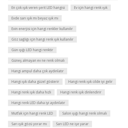
En çok ışık veren şerit LED hangisi
Ev için hangi renk ışık
Evde sarı ışık mı beyaz ışık mı
Evin enerjisi için hangi renkler kullanılır
Göz sağlığı için hangi renk ışık kullanılır
Gün ışığı LED hangi renktir
Güneş almayan ev ne renk olmalı
Hangi ampul daha çok aydınlatır
Hangi ışık daha güzel gösterir
Hangi renk ışık cilde iyi gelir
Hangi renk ışık daha hızlı
Hangi renk ışık dinlendirir
Hangi renk LED daha iyi aydınlatır
Mutfak için hangi renk LED
Salon ışığı hangi renk olmalı
Sarı ışık gözü yorar mı
Sarı LED ne işe yarar