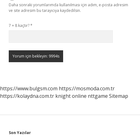
Daha sonraki yorumlarımda kullanılması için adım, e-posta adresim
ve site adresim bu tarayıcıya kaydedilsin.
7 + 8 kaçtır?
*
https://www.bulgsm.com
https://mosmoda.com.tr
https://kolaydna.com.tr
knight online
nttgame
Sitemap
Sidebar
Son Yazılar