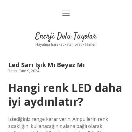
menüyü
Anasayfa
aç
Gizlilik Politikası
Enerji Dolu Tüyolar
Yasal Uyarı
Hayatına hareket katan pratik fikirler!
Hakkımızda
Led Sarı Işık Mı Beyaz Mı
Tarih: Ekim 9, 2024
Hangi renk LED daha
iyi aydınlatır?
İstediğiniz renge karar verin. Ampullerin renk
sıcaklığını kullanacağınız alana bağlı olarak