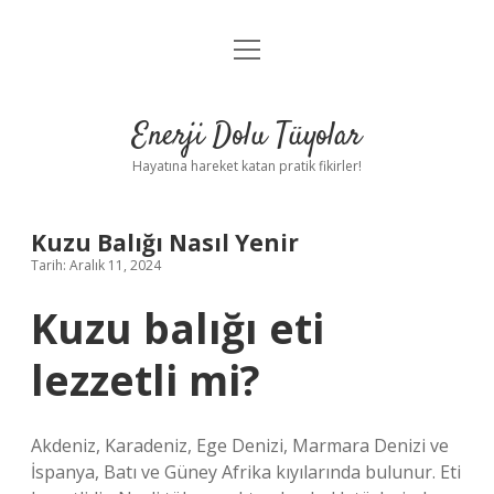
menüyü
Anasayfa
aç
Gizlilik Politikası
Enerji Dolu Tüyolar
Yasal Uyarı
Hayatına hareket katan pratik fikirler!
Hakkımızda
Kuzu Balığı Nasıl Yenir
Tarih: Aralık 11, 2024
Kuzu balığı eti
lezzetli mi?
Akdeniz, Karadeniz, Ege Denizi, Marmara Denizi ve
İspanya, Batı ve Güney Afrika kıyılarında bulunur. Eti