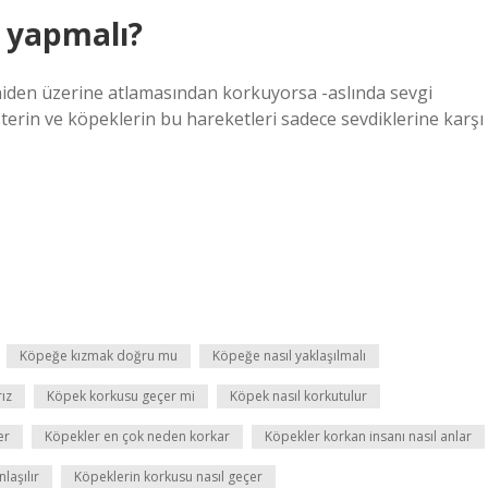
 yapmalı?
den üzerine atlamasından korkuyorsa -aslında sevgi
erin ve köpeklerin bu hareketleri sadece sevdiklerine karşı
Köpeğe kızmak doğru mu
Köpeğe nasıl yaklaşılmalı
ız
Köpek korkusu geçer mi
Köpek nasıl korkutulur
er
Köpekler en çok neden korkar
Köpekler korkan insanı nasıl anlar
laşılır
Köpeklerin korkusu nasıl geçer