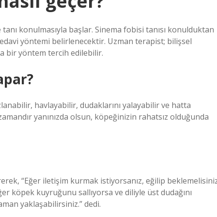
nasıl geçer?
e tanı konulmasıyla başlar. Sinema fobisi tanısı konulduktan
davi yöntemi belirlenecektir. Uzman terapist; bilişsel
 bir yöntem tercih edilebilir.
apar?
anabilir, havlayabilir, dudaklarını yalayabilir ve hatta
n zamandır yanınızda olsun, köpeğinizin rahatsız olduğunda
rek, “Eğer iletişim kurmak istiyorsanız, eğilip beklemelisiniz
 Eğer köpek kuyruğunu sallıyorsa ve diliyle üst dudağını
aman yaklaşabilirsiniz.” dedi.