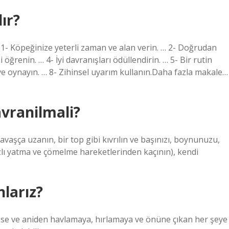
ır?
 1- Köpeğinize yeterli zaman ve alan verin. … 2- Doğrudan
öğrenin. … 4- İyi davranışları ödüllendirin. … 5- Bir rutin
 ve oynayın. … 8- Zihinsel uyarım kullanın.Daha fazla makale…
avranilmali?
avaşça uzanın, bir top gibi kıvrılın ve başınızı, boynunuzu,
(hızlı yatma ve çömelme hareketlerinden kaçının), kendi
larız?
pse ve aniden havlamaya, hırlamaya ve önüne çıkan her şeye