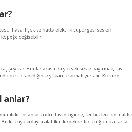
ar?
sü, havai fişek ve hatta elektrik süpürgesi sesleri
n köpeğe değişebilir.
rkaç şey var. Bunlar arasında yüksek sesle bağırmak, taş
cudunuzu olabildiğince yukarı uzatmak yer alır. Bu süre
l anlar?
önemlidir. İnsanlar korku hissettiğinde, ter bezleri normalde
ir. Bu kokuyu kolayca alabilen köpekler korktuğumuzu anlar,
.