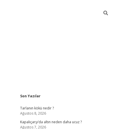
Sidebar
Son Yazılar
ilbet güncel giriş adresi
ilbet mobil giriş
betexper giri
Tarlanın kökü nedir ?
Ağustos 8, 2026
Kapalıçarşı’da altın neden daha ucuz ?
Ağustos 7, 2026