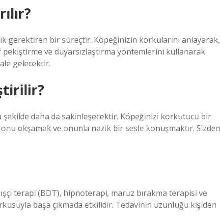
ılır?
ık gerektiren bir süreçtir. Köpeğinizin korkularını anlayarak,
f pekiştirme ve duyarsızlaştırma yöntemlerini kullanarak
le gelecektir.
irilir?
u şekilde daha da sakinleşecektir. Köpeğinizi korkutucu bir
i onu okşamak ve onunla nazik bir sesle konuşmaktır. Sizde
anışçı terapi (BDT), hipnoterapi, maruz bırakma terapisi ve
kusuyla başa çıkmada etkilidir. Tedavinin uzunluğu kişiden