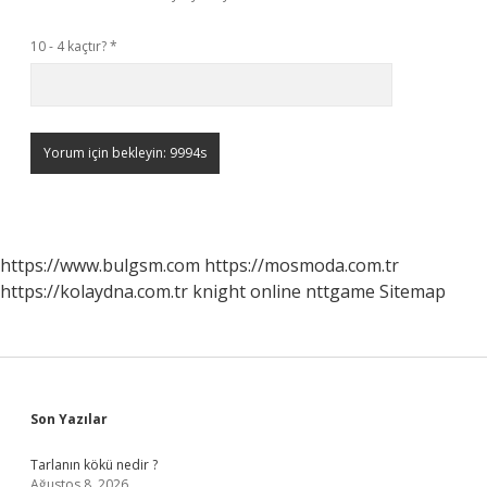
10 - 4 kaçtır?
*
https://www.bulgsm.com
https://mosmoda.com.tr
https://kolaydna.com.tr
knight online
nttgame
Sitemap
Sidebar
Son Yazılar
Tarlanın kökü nedir ?
Ağustos 8, 2026