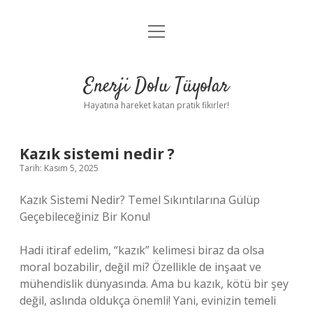
menüyü
Anasayfa
aç
Gizlilik Politikası
Enerji Dolu Tüyolar
Yasal Uyarı
Hayatına hareket katan pratik fikirler!
Hakkımızda
Kazık sistemi nedir ?
Tarih: Kasım 5, 2025
Kazık Sistemi Nedir? Temel Sıkıntılarına Gülüp
Geçebileceğiniz Bir Konu!
Hadi itiraf edelim, “kazık” kelimesi biraz da olsa
moral bozabilir, değil mi? Özellikle de inşaat ve
mühendislik dünyasında. Ama bu kazık, kötü bir şey
değil, aslında oldukça önemli! Yani, evinizin temeli