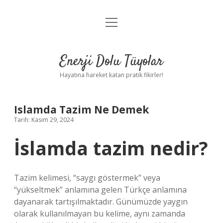
menüyü
Anasayfa
aç
Gizlilik Politikası
Enerji Dolu Tüyolar
Yasal Uyarı
Hayatına hareket katan pratik fikirler!
Hakkımızda
Islamda Tazim Ne Demek
Tarih: Kasım 29, 2024
İslamda tazim nedir?
Tazim kelimesi, “saygı göstermek” veya
“yükseltmek” anlamına gelen Türkçe anlamına
dayanarak tartışılmaktadır. Günümüzde yaygın
olarak kullanılmayan bu kelime, aynı zamanda