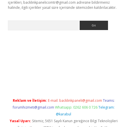
içerikleri,
backlinkpanelicomtr@gmail.com
adresine bildirmeniz
halinde, ilgili içerikler yasal süre içerisinde sitemizden kaldırılacaktır.
Arama
er giriş
Reklam ve İletişim:
E-mail:
backlinkpaneli@gmail.com
Teams:
forumhizmeti@gmail.com
Whatsapp: 0262 606 0 726
Telegram:
@karabul
Yasal Uyarı:
Sitemiz, 5651 Sayılı Kanun gereğince Bilgi Teknolojileri