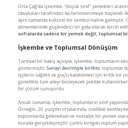
Orta Çağ’da işkembe, “düşük sınıf” yemekleri arasın
tabakaları tarafından da benimsenmeye başlandı. İle
aynı zamanda kültürel bir sembol haline gelmiştir. 
dönemlerinde güçlendirici bir gıda olarak tercih edil
sofralarda sadece bir yemek değil, toplumsal bi
İşkembe ve Toplumsal Dönüşüm
Tarihsel bir bakış açısıyla, işkembe, toplumların e
göstermiştir.
Sanayi devrimiyle birlikte
, toplumlar d
işçilerin sağlıklı ve güçlü kalabilmesi için kritik bir
genellikle tüm aileyi besleyecek şekilde kullanılırk
bir çözüm sunuyordu.
Ancak zamanla, işkembe, toplumların sınıf yapısındak
Örneğin, 20. yüzyılın ortalarında, özellikle kentleş
toplumlarda geleneksel ve nostaljik bir yemek olara
burada gerçekleşmiştir; çünkü kırılgan toplum yapılar