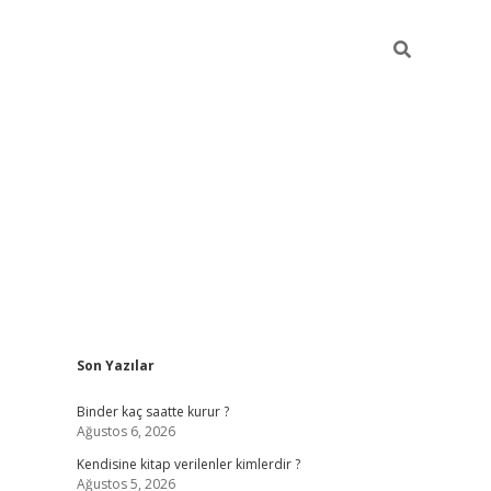
Sidebar
Son Yazılar
ilbet güncel giriş adresi
ilbet mobil giriş
betexper 
Binder kaç saatte kurur ?
Ağustos 6, 2026
Kendisine kitap verilenler kimlerdir ?
Ağustos 5, 2026