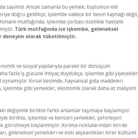
da sayılırdı. Ancak zamanla bu yemek, toplumun elit
riye doğru geldikçe, işkembe sadece bir besin kaynağı değil,
Osmanlı mutfağında, işkembe çorbası özellikle hastalık
miştir.
Türk mutfağında ise işkembe, geleneksel
r deneyim olarak tüketilmiştir.
konomik ve sosyal yapılarıyla paralel bir dönüşüm
aha fazla iş gücüne ihtiyaç duydukça, işkembe gibi yiyecekler
 rol oynamıştır. Kırsal kesimde, hayvansal gıda maddeleri
en, işkembe gibi yemekler, ekonomik olarak daha az maliyetli
i değişimle birlikte farklı anlamlar taşımaya başlamıştır.
meyle birlikte, işkembe ve benzeri yemekler, şehirleşen
k görülmeye başlanmıştır. Kırılma noktalarından biri de
ı, geleneksel yemekleri ve eski alışkanlıkları birer kültürel