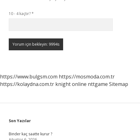
10 - 4 kaçtır?
*
https://www.bulgsm.com
https://mosmoda.com.tr
https://kolaydna.com.tr
knight online
nttgame
Sitemap
Sidebar
Son Yazılar
Binder kaç saatte kurur ?
Ağustos 6, 2026