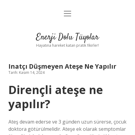
menüyü
Anasayfa
aç
Gizlilik Politikası
Enerji Dolu Tüyolar
Yasal Uyarı
Hayatına hareket katan pratik fikirler!
Hakkımızda
Inatçı Düşmeyen Ateşe Ne Yapılır
Tarih: Kasım 14, 2024
Dirençli ateşe ne
yapılır?
Ateş devam ederse ve 3 günden uzun sürerse, çocuk
doktora götürülmelidir. Ateşe ek olarak semptomlar