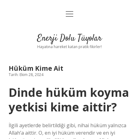
menüyü
Anasayfa
aç
Gizlilik Politikası
Enerji Dolu Tüyolar
Yasal Uyarı
Hayatına hareket katan pratik fikirler!
Hakkımızda
Hüküm Kime Ait
Tarih: Ekim 28, 2024
Dinde hüküm koyma
yetkisi kime aittir?
İlgili ayetlerde belirtildiği gibi, nihai hüküm yalnızca
Allah’a aittir. O, en iyi hüküm verendir ve en iyi