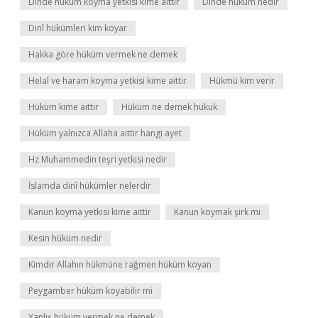
Dinde hüküm koyma yetkisi kime aittir
Dinde hüküm nedir
Dinî hükümleri kim koyar
Hakka göre hüküm vermek ne demek
Helal ve haram koyma yetkisi kime aittir
Hükmü kim verir
Hüküm kime aittir
Hüküm ne demek hukuk
Hüküm yalnızca Allaha aittir hangi ayet
Hz Muhammedin teşri yetkisi nedir
İslamda dinî hükümler nelerdir
Kanun koyma yetkisi kime aittir
Kanun koymak şirk mi
Kesin hüküm nedir
Kimdir Allahın hükmüne rağmen hüküm koyan
Peygamber hüküm koyabilir mi
Yanlış hüküm vermek ne demek