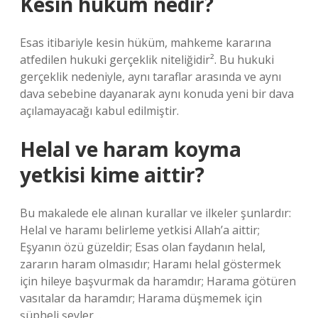
Kesin hüküm nedir?
Esas itibariyle kesin hüküm, mahkeme kararına
atfedilen hukuki gerçeklik niteliğidir². Bu hukuki
gerçeklik nedeniyle, aynı taraflar arasında ve aynı
dava sebebine dayanarak aynı konuda yeni bir dava
açılamayacağı kabul edilmiştir.
Helal ve haram koyma
yetkisi kime aittir?
Bu makalede ele alınan kurallar ve ilkeler şunlardır:
Helal ve haramı belirleme yetkisi Allah’a aittir;
Eşyanın özü güzeldir; Esas olan faydanın helal,
zararın haram olmasıdır; Haramı helal göstermek
için hileye başvurmak da haramdır; Harama götüren
vasıtalar da haramdır; Harama düşmemek için
şüpheli şeyler…