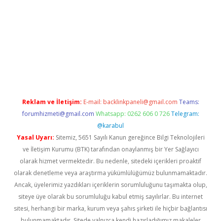
si
ilbet mobil giriş
betexper giriş
Reklam ve İletişim:
E-mail:
backlinkpaneli@gmail.com
Teams:
forumhizmeti@gmail.com
Whatsapp: 0262 606 0 726
Telegram:
@karabul
Yasal Uyarı:
Sitemiz, 5651 Sayılı Kanun gereğince Bilgi Teknolojileri
ve İletişim Kurumu (BTK) tarafından onaylanmış bir Yer Sağlayıcı
olarak hizmet vermektedir. Bu nedenle, sitedeki içerikleri proaktif
olarak denetleme veya araştırma yükümlülüğümüz bulunmamaktadır.
Ancak, üyelerimiz yazdıkları içeriklerin sorumluluğunu taşımakta olup,
siteye üye olarak bu sorumluluğu kabul etmiş sayılırlar. Bu internet
sitesi, herhangi bir marka, kurum veya şahıs şirketi ile hiçbir bağlantısı
bulunmamaktadır. Sitede yalnızca kendi hazırladığımız makaleler