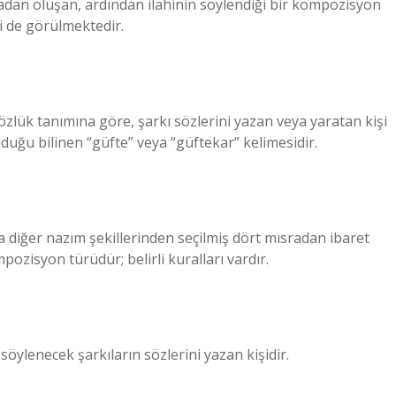
tadan oluşan, ardından ilahinin söylendiği bir kompozisyon
i de görülmektedir.
 Sözlük tanımına göre, şarkı sözlerini yazan veya yaratan kişi
lduğu bilinen “güfte” veya “güftekar” kelimesidir.
a diğer nazım şekillerinden seçilmiş dört mısradan ibaret
zisyon türüdür; belirli kuralları vardır.
söylenecek şarkıların sözlerini yazan kişidir.