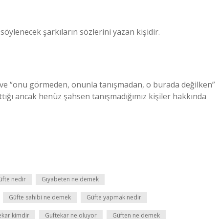
söylenecek şarkıların sözlerini yazan kişidir.
lır ve “onu görmeden, onunla tanışmadan, o burada değilken”
attığı ancak henüz şahsen tanışmadığımız kişiler hakkında
üfte nedir
Gıyabeten ne demek
Güfte sahibi ne demek
Güfte yapmak nedir
ekar kimdir
Guftekar ne oluyor
Güften ne demek