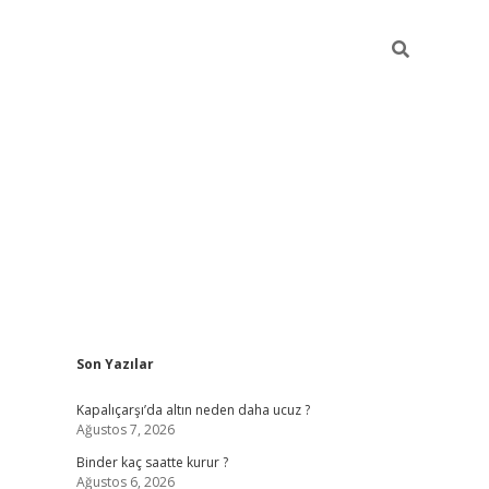
Sidebar
Son Yazılar
ilbet güncel giriş adresi
ilbet mobil giriş
betexp
Kapalıçarşı’da altın neden daha ucuz ?
Ağustos 7, 2026
Binder kaç saatte kurur ?
Ağustos 6, 2026