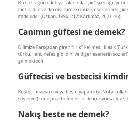
Bu sözcüğün edebiyat alanında “şiir” sözcüğü yerine s
metin, dinî ve din dışı türdeki müzik eserlerinde şii
ifade eder (Özkan, 1996: 217; Korkmaz, 2021: 16).
Canımın güftesi ne demek?
Dilimize Farsçadan giren “lirik” kelimesi, klasik Tür
türkü, ilahi, nefes gibi dinî ve diğer eserlerin sözle
gelmektedir.
Güftecisi ve bestecisi kimdi
Besteci, maestro veya beste yapan kişi. Nota kullan
söyleme (konuşma) bölümlerini de içeriyorsa, karşılı
Nakış beste ne demek?