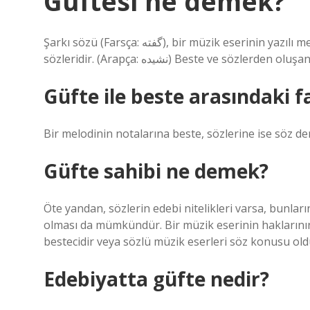
Güftesi ne demek?
Şarkı sözü (Farsça: گفته), bir müzik eserinin yazılı metni veya sözleri ya da bir müzik parçasının bestelenmiş
sözleridir. (Arapça: نشيده) Beste ve sözl
Güfte ile beste arasındaki f
Bir melodinin notalarına beste, sözlerine ise söz den
Güfte sahibi ne demek?
Öte yandan, sözlerin edebi nitelikleri varsa, bunlar
olması da mümkündür. Bir müzik eserinin haklarının 
bestecidir veya sözlü müzik eserleri söz konusu old
Edebiyatta güfte nedir?