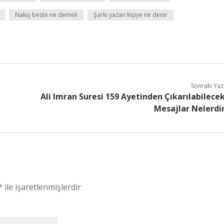
Nakış beste ne demek
Şarkı yazan kişiye ne denir
Sonraki Yaz
Ali Imran Suresi 159 Ayetinden Çıkarılabilece
Mesajlar Nelerdi
*
ile işaretlenmişlerdir