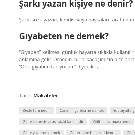
Şarkı yazan kişiye ne denir?
Şarkı sözü yazarı, kendisi veya başkaları tarafından 
Gıyabeten ne demek?
“Gıyaben” kelimesi günlük hayatta sıklıkla kullanı
anlamına gelir. Örneğin, bir arkadaşımızın bize anl
“Onu gıyaben tanıyorum” diyebiliriz.
Tarih:
Makaleler
Beste türü nedir
Canımın güftesi ne demek
Edebiyatta g
Güfte ile beste arasındaki fark nedir
Güfte mecmuası nedir
Güfte yazar ne demek
Güftecisi ve bestecisi kimdir
Güft