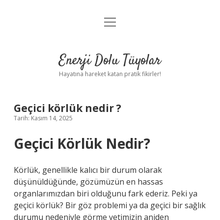
menüyü
Anasayfa
aç
Gizlilik Politikası
Enerji Dolu Tüyolar
Yasal Uyarı
Hayatına hareket katan pratik fikirler!
Hakkımızda
Geçici körlük nedir ?
Tarih: Kasım 14, 2025
Geçici Körlük Nedir?
Körlük, genellikle kalıcı bir durum olarak
düşünüldüğünde, gözümüzün en hassas
organlarımızdan biri olduğunu fark ederiz. Peki ya
geçici körlük? Bir göz problemi ya da geçici bir sağlık
durumu nedeniyle görme yetimizin aniden