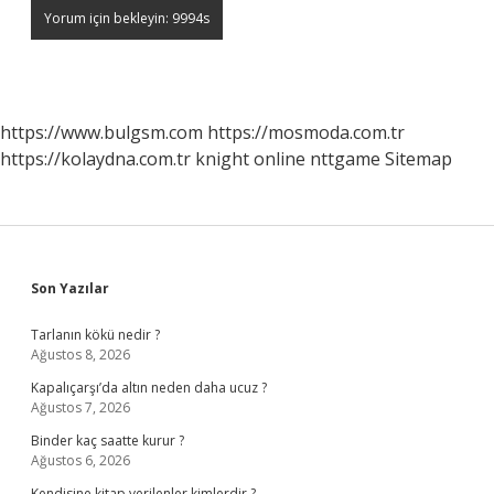
https://www.bulgsm.com
https://mosmoda.com.tr
https://kolaydna.com.tr
knight online
nttgame
Sitemap
Sidebar
Son Yazılar
Tarlanın kökü nedir ?
Ağustos 8, 2026
Kapalıçarşı’da altın neden daha ucuz ?
Ağustos 7, 2026
Binder kaç saatte kurur ?
Ağustos 6, 2026
Kendisine kitap verilenler kimlerdir ?