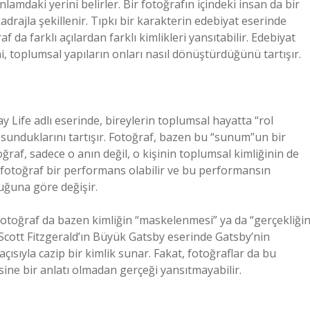
amdaki yerini belirler. Bir fotoğrafın içindeki insan da bir
 kadrajla şekillenir. Tıpkı bir karakterin edebiyat eserinde
af da farklı açılardan farklı kimlikleri yansıtabilir. Edebiyat
ini, toplumsal yapıların onları nasıl dönüştürdüğünü tartışır.
 Life adlı eserinde, bireylerin toplumsal hayatta “rol
 sunduklarını tartışır. Fotoğraf, bazen bu “sunum”un bir
oğraf, sadece o anın değil, o kişinin toplumsal kimliğinin de
ir fotoğraf bir performans olabilir ve bu performansın
nduğuna göre değişir.
fotoğraf da bazen kimliğin “maskelenmesi” ya da “gerçekliği
 Scott Fitzgerald’ın Büyük Gatsby eserinde Gatsby’nin
çısıyla cazip bir kimlik sunar. Fakat, fotoğraflar da bu
sine bir anlatı olmadan gerçeği yansıtmayabilir.