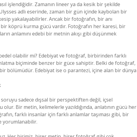
sıl işlendiğidir. Zamanın lineer ya da kesik bir şekilde
 Ulysses adlı eserinde, zaman bir gün içinde kaybolan bir
esip yakalayabilirler. Ancak bir fotoğrafın, bir anı
ir köprü kurma gücü vardır. Fotoğrafın her karesi, bir
fların anlamını edebi bir metnin akışı gibi düşünmek
edel olabilir mi? Edebiyat ve fotoğraf, birbirinden farklı
latma biçiminde benzer bir güce sahiptir. Belki de fotoğraf,
 bir bölümüdür. Edebiyat ise o parantezi, içine alan bir dünya
k
 soruyu sadece dışsal bir perspektiften değil, içsel
lur. Bir metin, kelimelerle yazıldığında, anlatının gücü her
n, farklı insanlar için farklı anlamlar taşıması gibi, bir
e yorumlanabilir.
z. Her birimiz, birer metin, birer fotoğraf gibi çok