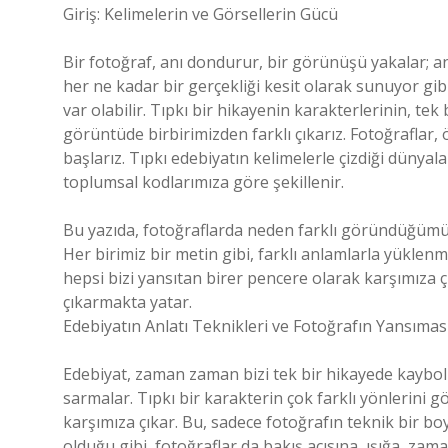
Giriş: Kelimelerin ve Görsellerin Gücü
Bir fotoğraf, anı dondurur, bir görünüşü yakalar; an
her ne kadar bir gerçekliği kesit olarak sunuyor gibi
var olabilir. Tıpkı bir hikayenin karakterlerinin, tek 
görüntüde birbirimizden farklı çıkarız. Fotoğraflar, ö
başlarız. Tıpkı edebiyatın kelimelerle çizdiği dünyala
toplumsal kodlarımıza göre şekillenir.
Bu yazıda, fotoğraflarda neden farklı göründüğümüzü
Her birimiz bir metin gibi, farklı anlamlarla yüklenmi
hepsi bizi yansıtan birer pencere olarak karşımıza ç
çıkarmakta yatar.
Edebiyatın Anlatı Teknikleri ve Fotoğrafın Yansımas
Edebiyat, zaman zaman bizi tek bir hikayede kaybo
sarmalar. Tıpkı bir karakterin çok farklı yönlerini gö
karşımıza çıkar. Bu, sadece fotoğrafın teknik bir boy
olduğu gibi, fotoğraflar da bakış açısına, ışığa, zam