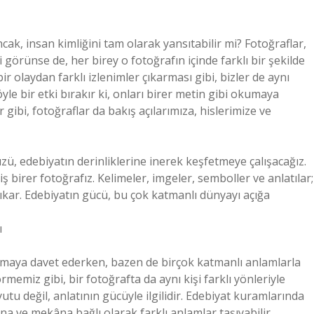
cak, insan kimliğini tam olarak yansıtabilir mi? Fotoğraflar,
 görünse de, her birey o fotoğrafın içinde farklı bir şekilde
bir olaydan farklı izlenimler çıkarması gibi, bizler de aynı
yle bir etki bırakır ki, onları birer metin gibi okumaya
r gibi, fotoğraflar da bakış açılarımıza, hislerimize ve
, edebiyatın derinliklerine inerek keşfetmeye çalışacağız.
ş birer fotoğrafız. Kelimeler, imgeler, semboller ve anlatılar;
ıkar. Edebiyatın gücü, bu çok katmanlı dünyayı açığa
ı
lmaya davet ederken, bazen de birçok katmanlı anlamlarla
rmemiz gibi, bir fotoğrafta da aynı kişi farklı yönleriyle
utu değil, anlatının gücüyle ilgilidir. Edebiyat kuramlarında
ana ve mekâna bağlı olarak farklı anlamlar taşıyabilir.