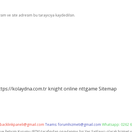
im ve site adresim bu tarayıcıya kaydedilsin.
ttps://kolaydna.com.tr
knight online
nttgame
Sitemap
backlinkpaneli@gmail.com
Teams:
forumhizmeti@gmail.com
Whatsapp: 0262 6
i ve İletişim Kurumu (BTK) tarafından onaylanmış bir Yer Sağlayıcı olarak hizmet 