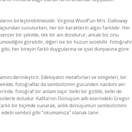
ılarını birleştirebilmesidir. Virginia Woolf’un Mrs. Dalloway
açısından sunulurken, her bir karakterin algısı farklıdır. Her
a benzer bir şekilde, tek bir anı dondurur, ancak biz onu
ümsediğini görebilir, diğeri ise bir hüzün sezebilir. Fotoğrafı
bi, her bireyin farklı duygularına ve içsel dünyasına göre
ını derinleştirir. Edebiyatın metaforları ve simgeleri, bir
şekilde, fotoğraflar da sembolizmin gücünden nasibini alır.
inde, fotoğraf bir anlam taşır: belki bir gizlilik, belki de
mbollerle doludur. Kafka’nın Dönüşüm adlı eserindeki Gregor
farklı bir biçimde sunarak, anlık dönüşümün sembolizmini
rer edebi sembol gibi “okumamıza” olanak tanır.