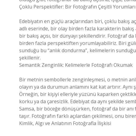
Çoklu Perspektifler: Bir Fotoğrafın Çeşitli Yorumları
Edebiyatın en güçlü araçlarından biri, çoklu bakış aç
adlı eserinde, bir olay birden fazla karakterin bakış 
bir bakış açısı, bir dünyayı şekillendirir. Fotoğraf d
birden fazla perspektiften yorumlayabiliriz. Biri gül
sunduğu bu “anlık dondurma”, kelimelerin sunduğu gi
şekillenir.
Semantik Zenginlik: Kelimelerle Fotoğrafı Okumak
Bir metnin sembollerle zenginleşmesi, o metnin anlam
olayın ya da durumun anlamını kat kat artırır. Aynı 
Örneğin, bir kişiyi elleriyle yüzünü kaparken çektikler
korku ya da çaresizlik. Edebiyat da aynı şekilde se
Samsa, bir böceğe dönüşürken, fotoğraf da bir anı 
taşır. Fotoğrafın farklı açılardan çekilmesi, onu bi
Kimlik, Algı ve Anlatının Fotoğrafla İlişkisi