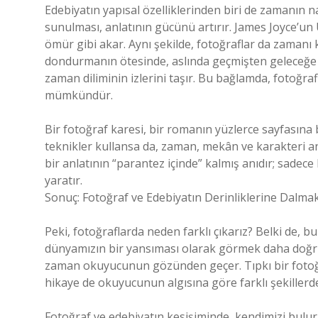
Edebiyatın yapısal özelliklerinden biri de zamanın na
sunulması, anlatının gücünü artırır. James Joyce’un
ömür gibi akar. Aynı şekilde, fotoğraflar da zamanı k
dondurmanın ötesinde, aslında geçmişten geleceğe b
zaman diliminin izlerini taşır. Bu bağlamda, fotoğra
mümkündür.
Bir fotoğraf karesi, bir romanın yüzlerce sayfasına b
teknikler kullansa da, zaman, mekân ve karakteri an
bir anlatının “parantez içinde” kalmış anıdır; sadece
yaratır.
Sonuç: Fotoğraf ve Edebiyatın Derinliklerine Dalma
Peki, fotoğraflarda neden farklı çıkarız? Belki de, bu
dünyamızın bir yansıması olarak görmek daha doğru o
zaman okuyucunun gözünden geçer. Tıpkı bir fotoğrafı
hikaye de okuyucunun algısına göre farklı şekillerd
Fotoğraf ve edebiyatın kesişiminde, kendimizi buluru