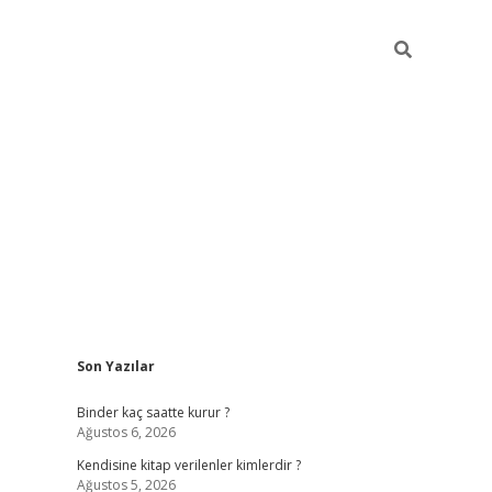
Sidebar
Son Yazılar
ilbet güncel giriş adresi
ilbet mobil giriş
betexper 
Binder kaç saatte kurur ?
Ağustos 6, 2026
Kendisine kitap verilenler kimlerdir ?
Ağustos 5, 2026