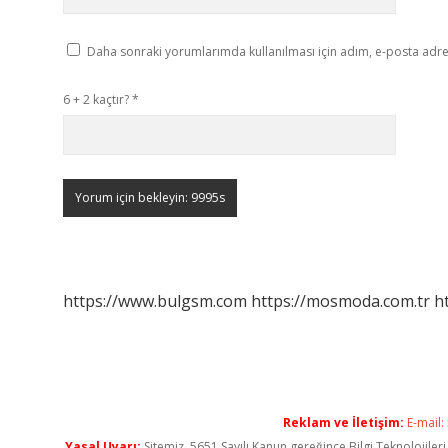
Daha sonraki yorumlarımda kullanılması için adım, e-posta adres
6 + 2 kaçtır?
*
https://www.bulgsm.com
https://mosmoda.com.tr
h
Reklam ve İletişim:
E-mail:
Yasal Uyarı:
Sitemiz, 5651 Sayılı Kanun gereğince Bilgi Teknolojiler