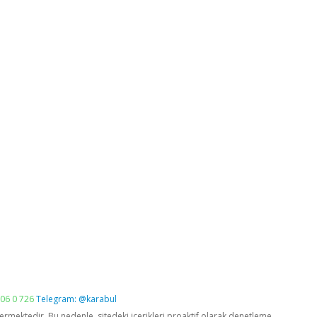
06 0 726
Telegram: @karabul
vermektedir. Bu nedenle, sitedeki içerikleri proaktif olarak denetleme