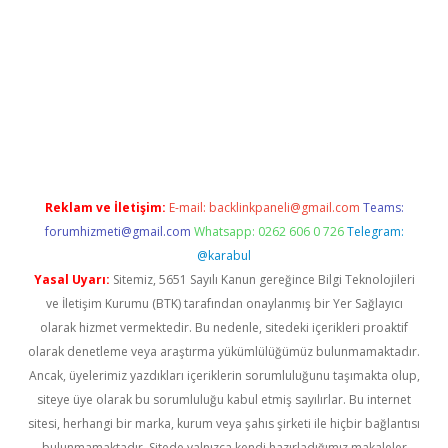
r giriş
Reklam ve İletişim:
E-mail:
backlinkpaneli@gmail.com
Teams:
forumhizmeti@gmail.com
Whatsapp: 0262 606 0 726
Telegram:
@karabul
Yasal Uyarı:
Sitemiz, 5651 Sayılı Kanun gereğince Bilgi Teknolojileri
ve İletişim Kurumu (BTK) tarafından onaylanmış bir Yer Sağlayıcı
olarak hizmet vermektedir. Bu nedenle, sitedeki içerikleri proaktif
olarak denetleme veya araştırma yükümlülüğümüz bulunmamaktadır.
Ancak, üyelerimiz yazdıkları içeriklerin sorumluluğunu taşımakta olup,
siteye üye olarak bu sorumluluğu kabul etmiş sayılırlar. Bu internet
sitesi, herhangi bir marka, kurum veya şahıs şirketi ile hiçbir bağlantısı
bulunmamaktadır. Sitede yalnızca kendi hazırladığımız makaleler