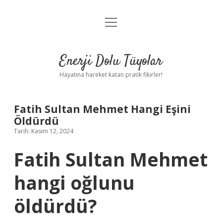
menüyü
Anasayfa
aç
Gizlilik Politikası
Enerji Dolu Tüyolar
Yasal Uyarı
Hayatına hareket katan pratik fikirler!
Hakkımızda
Fatih Sultan Mehmet Hangi Eşini
Öldürdü
Tarih: Kasım 12, 2024
Fatih Sultan Mehmet
hangi oğlunu
öldürdü?