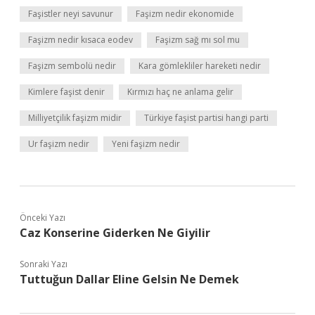
Faşistler neyi savunur
Faşizm nedir ekonomide
Faşizm nedir kısaca eodev
Faşizm sağ mı sol mu
Faşizm sembolü nedir
Kara gömlekliler hareketi nedir
Kimlere faşist denir
Kırmızı haç ne anlama gelir
Milliyetçilik faşizm midir
Türkiye faşist partisi hangi parti
Ur faşizm nedir
Yeni faşizm nedir
Önceki Yazı
Caz Konserine Giderken Ne Giyilir
Sonraki Yazı
Tuttuğun Dallar Eline Gelsin Ne Demek