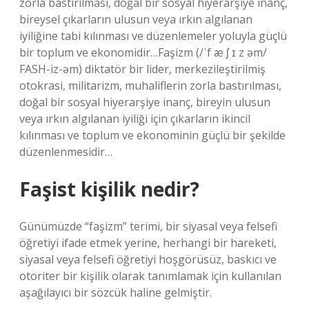
zorla bastırılması, doğal bir sosyal hiyerarşiye inanç,
bireysel çıkarların ulusun veya ırkın algılanan
iyiliğine tabi kılınması ve düzenlemeler yoluyla güçlü
bir toplum ve ekonomidir…Faşizm (/ˈf æ ʃ ɪ z əm/
FASH-iz-əm) diktatör bir lider, merkezileştirilmiş
otokrasi, militarizm, muhaliflerin zorla bastırılması,
doğal bir sosyal hiyerarşiye inanç, bireyin ulusun
veya ırkın algılanan iyiliği için çıkarların ikincil
kılınması ve toplum ve ekonominin güçlü bir şekilde
düzenlenmesidir…
Faşist kişilik nedir?
Günümüzde “faşizm” terimi, bir siyasal veya felsefi
öğretiyi ifade etmek yerine, herhangi bir hareketi,
siyasal veya felsefi öğretiyi hoşgörüsüz, baskıcı ve
otoriter bir kişilik olarak tanımlamak için kullanılan
aşağılayıcı bir sözcük haline gelmiştir.