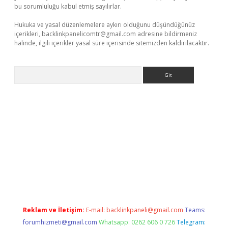
bu sorumluluğu kabul etmiş sayılırlar.
Hukuka ve yasal düzenlemelere aykırı olduğunu düşündüğünüz
içerikleri,
backlinkpanelicomtr@gmail.com
adresine bildirmeniz
halinde, ilgili içerikler yasal süre içerisinde sitemizden kaldırılacaktır.
Arama
r giriş
Reklam ve İletişim:
E-mail:
backlinkpaneli@gmail.com
Teams:
forumhizmeti@gmail.com
Whatsapp: 0262 606 0 726
Telegram: