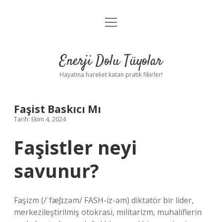
menüyü
Anasayfa
aç
Gizlilik Politikası
Enerji Dolu Tüyolar
Yasal Uyarı
Hayatına hareket katan pratik fikirler!
Hakkımızda
Faşist Baskıcı Mı
Tarih: Ekim 4, 2024
Faşistler neyi
savunur?
Faşizm (/ˈfæʃɪzəm/ FASH-iz-əm) diktatör bir lider,
merkezileştirilmiş otokrasi, militarizm, muhaliflerin