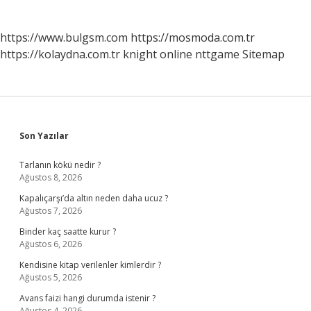
https://www.bulgsm.com
https://mosmoda.com.tr
https://kolaydna.com.tr
knight online
nttgame
Sitemap
Sidebar
Son Yazılar
Tarlanın kökü nedir ?
Ağustos 8, 2026
Kapalıçarşı’da altın neden daha ucuz ?
Ağustos 7, 2026
Binder kaç saatte kurur ?
Ağustos 6, 2026
Kendisine kitap verilenler kimlerdir ?
Ağustos 5, 2026
Avans faizi hangi durumda istenir ?
Ağustos 4, 2026