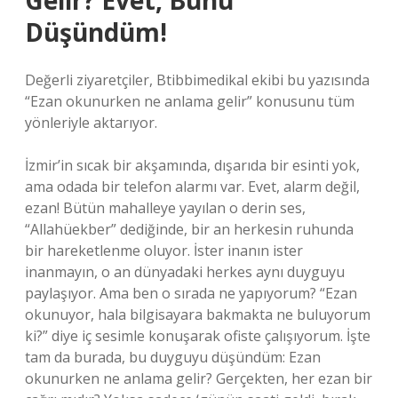
Gelir? Evet, Bunu
Düşündüm!
Değerli ziyaretçiler, Btibbimedikal ekibi bu yazısında
“Ezan okunurken ne anlama gelir” konusunu tüm
yönleriyle aktarıyor.
İzmir’in sıcak bir akşamında, dışarıda bir esinti yok,
ama odada bir telefon alarmı var. Evet, alarm değil,
ezan! Bütün mahalleye yayılan o derin ses,
“Allahüekber” dediğinde, bir an herkesin ruhunda
bir hareketlenme oluyor. İster inanın ister
inanmayın, o an dünyadaki herkes aynı duyguyu
paylaşıyor. Ama ben o sırada ne yapıyorum? “Ezan
okunuyor, hala bilgisayara bakmakta ne buluyorum
ki?” diye iç sesimle konuşarak ofiste çalışıyorum. İşte
tam da burada, bu duyguyu düşündüm: Ezan
okunurken ne anlama gelir? Gerçekten, her ezan bir