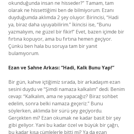
okunduğunda insan ne hisseder?” Tamam, tam
olarak ne hissettiğimi ben de bilmiyorum. Ezanı
duyduğumda aklımda 2 şey oluyor: Birincisi, “Hadi
ya, biraz daha uyuyabilirim.” İkincisi ise, “Bunu
yazmalıyım, ne güzel bir fikir!” Evet, bazen içimde bir
fırtına kopuyor, ama bu fırtına hemen geçiyor.
Çünkü ben hala bu soruya tam bir yanıt
bulamıyorum.
Ezan ve Sahne Arkası: “Hadi, Kalk Bunu Yap!”
Bir gün, kahve içtiğimiz sırada, bir arkadaşım ezan
sesini duydu ve “Şimdi namaza kalkalım” dedi. Benim
cevap: “Kalkalım, ama ne yapacağız? Biraz sohbet
edelim, sonra belki namaza geçeriz.” Bunu
söylerken, aklımda bir sürü şey geçiyordu.
Gerçekten mi? Ezan okumak ne kadar basit bir şey
gibi geliyor. Yani bu kadar özel ve büyük bir çağrı,
bu kadar kısa cümlelerle bitti mi? Ya da ezan