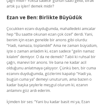
çağrı mıdır? Yoksa sadece ‘günün saati geldi, bırak
artık şu işleri’ demek midir?
Ezan ve Ben: Birlikte Büyüdük
Çocukken ezanı duyduğumda, mahalledeki amcalar
hep “Bu saatte okunan ezan çok özel” derdi. Yani,
benim için ezan genelde bir anons gibi olurdu:
“Hadi, namaza, toplandık!” Ama ne zaman büyüdüm,
işte o zaman anladım ki, ezan sadece “gelin namaz
kılalım” demiyor. O da ne demek? Tabii ki ruhsal bir
çağrı, manevi bir anons. Ve bana ne kadar acil
olduğunu anlatmaya çalışıyor. Çünkü ben, bir cuma
ezanını duyduğumda, gözlerimi kapatıp “Hadi ya,
bugün cuma ya” demeyi unuturum, ama bazen o
kadar başka şeylerle meşgul olurum ki, ezanın
anlamını göz ardı ederim.
İçimden bir ses: “Yani bu kadar basit mi ya, Ezan