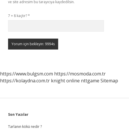
ve site adresim bu tarayıcıya kaydedilsin.
7 + 8 kaçtır?
*
https://www.bulgsm.com
https://mosmoda.com.tr
https://kolaydna.com.tr
knight online
nttgame
Sitemap
Sidebar
Son Yazılar
Tarlanın kökü nedir ?