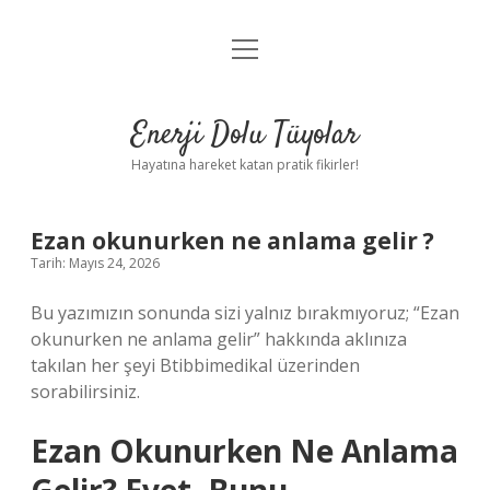
menüyü
Anasayfa
aç
Gizlilik Politikası
Enerji Dolu Tüyolar
Yasal Uyarı
Hayatına hareket katan pratik fikirler!
Hakkımızda
Ezan okunurken ne anlama gelir ?
Tarih: Mayıs 24, 2026
Bu yazımızın sonunda sizi yalnız bırakmıyoruz; “Ezan
okunurken ne anlama gelir” hakkında aklınıza
takılan her şeyi Btibbimedikal üzerinden
sorabilirsiniz.
Ezan Okunurken Ne Anlama