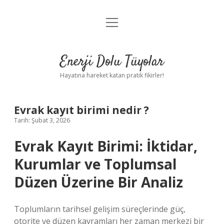
menüyü
Anasayfa
aç
Gizlilik Politikası
Enerji Dolu Tüyolar
Yasal Uyarı
Hayatına hareket katan pratik fikirler!
Hakkımızda
Evrak kayıt birimi nedir ?
Tarih: Şubat 3, 2026
Evrak Kayıt Birimi: İktidar,
Kurumlar ve Toplumsal
Düzen Üzerine Bir Analiz
Toplumların tarihsel gelişim süreçlerinde güç,
otorite ve düzen kavramları her zaman merkezi bir