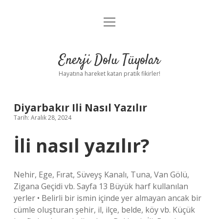
menüyü
Anasayfa
aç
Gizlilik Politikası
Enerji Dolu Tüyolar
Yasal Uyarı
Hayatına hareket katan pratik fikirler!
Hakkımızda
Diyarbakır Ili Nasıl Yazılır
Tarih: Aralık 28, 2024
İli nasıl yazılır?
Nehir, Ege, Fırat, Süveyş Kanalı, Tuna, Van Gölü,
Zigana Geçidi vb. Sayfa 13 Büyük harf kullanılan
yerler • Belirli bir ismin içinde yer almayan ancak bir
cümle oluşturan şehir, il, ilçe, belde, köy vb. Küçük