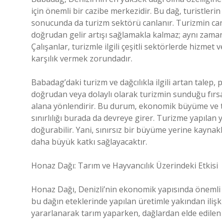
için önemli bir cazibe merkezidir. Bu dağ, turistler
sonucunda da turizm sektörü canlanır. Turizmin ca
doğrudan gelir artışı sağlamakla kalmaz; aynı zaman
Çalışanlar, turizmle ilgili çeşitli sektörlerde hizmet
karşılık vermek zorundadır.
Babadag’daki turizm ve dağcılıkla ilgili artan talep, p
doğrudan veya dolaylı olarak turizmin sunduğu fırsa
alana yönlendirir. Bu durum, ekonomik büyüme ve to
sınırlılığı burada da devreye girer. Turizme yapılan y
doğurabilir. Yani, sınırsız bir büyüme yerine kayna
daha büyük katkı sağlayacaktır.
Honaz Dağı: Tarım ve Hayvancılık Üzerindeki Etkisi
Honaz Dağı, Denizli’nin ekonomik yapısında önemli bi
bu dağın eteklerinde yapılan üretimle yakından ilişkil
yararlanarak tarım yaparken, dağlardan elde edilen m