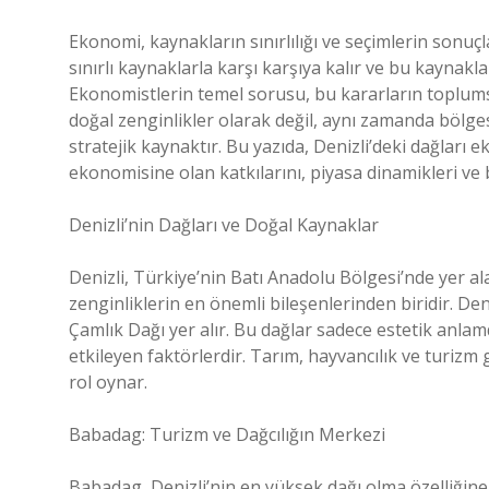
Ekonomi, kaynakların sınırlılığı ve seçimlerin sonuçl
sınırlı kaynaklarla karşı karşıya kalır ve bu kaynaklar
Ekonomistlerin temel sorusu, bu kararların toplumsal 
doğal zenginlikler olarak değil, aynı zamanda bölge
stratejik kaynaktır. Bu yazıda, Denizli’deki dağları 
ekonomisine olan katkılarını, piyasa dinamikleri ve 
Denizli’nin Dağları ve Doğal Kaynaklar
Denizli, Türkiye’nin Batı Anadolu Bölgesi’nde yer alan
zenginliklerin en önemli bileşenlerinden biridir. De
Çamlık Dağı yer alır. Bu dağlar sadece estetik anl
etkileyen faktörlerdir. Tarım, hayvancılık ve turizm 
rol oynar.
Babadag: Turizm ve Dağcılığın Merkezi
Babadag, Denizli’nin en yüksek dağı olma özelliğine s