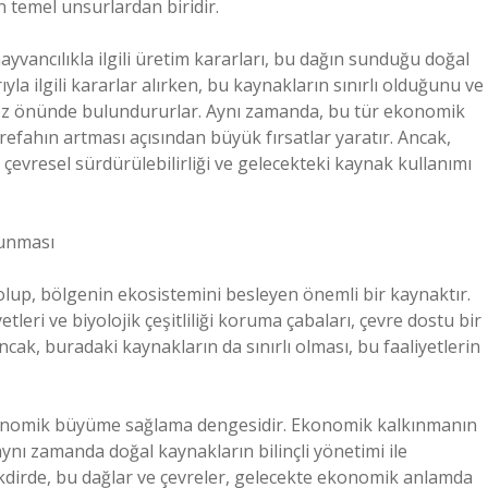
 temel unsurlardan biridir.
ayvancılıkla ilgili üretim kararları, bu dağın sunduğu doğal
yla ilgili kararlar alırken, bu kaynakların sınırlı olduğunu ve
i göz önünde bulundururlar. Aynı zamanda, bu tür ekonomik
efahın artması açısından büyük fırsatlar yaratır. Ancak,
çevresel sürdürülebilirliği ve gelecekteki kaynak kullanımı
runması
 olup, bölgenin ekosistemini besleyen önemli bir kaynaktır.
tleri ve biyolojik çeşitliliği koruma çabaları, çevre dostu bir
k, buradaki kaynakların da sınırlı olması, bu faaliyetlerin
onomik büyüme sağlama dengesidir. Ekonomik kalkınmanın
ynı zamanda doğal kaynakların bilinçli yönetimi ile
takdirde, bu dağlar ve çevreler, gelecekte ekonomik anlamda