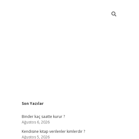
Sidebar
Son Yazılar
ilbet güncel giriş adresi
ilbet mobil giriş
betexper g
Binder kaç saatte kurur ?
Ağustos 6, 2026
Kendisine kitap verilenler kimlerdir ?
Ağustos 5, 2026