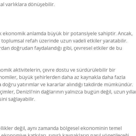
l varlıklara dönüşebilir.
ak ekonomik anlamda büyük bir potansiyele sahiptir. Ancak,
, toplumsal refah üzerinde uzun vadeli etkiler yaratabilir.
rdan doğrudan faydalandığı gibi, çevresel etkiler de bu
omik aktivitelerin, çevre dostu ve sürdürülebilir bir
nomiler, büyük şehirlerden daha az kaynakla daha fazla
a doğru yatırımlar ve kararlar alındığı takdirde mümkündür.
mler, Denizli’nin dağlarının yalnızca bugün değil, uzun yılla
i sağlayabilir.
ellikler değil, aynı zamanda bölgesel ekonominin temel
 ekonomiye katkıları, sınırlı kaynakların nasıl yönetileceği