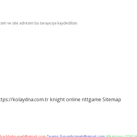
im ve site adresim bu tarayıcıya kaydedilsin.
ttps://kolaydna.com.tr
knight online
nttgame
Sitemap
backlinkpaneli@gmail.com
Teams:
forumhizmeti@gmail.com
Whatsapp: 0262 6