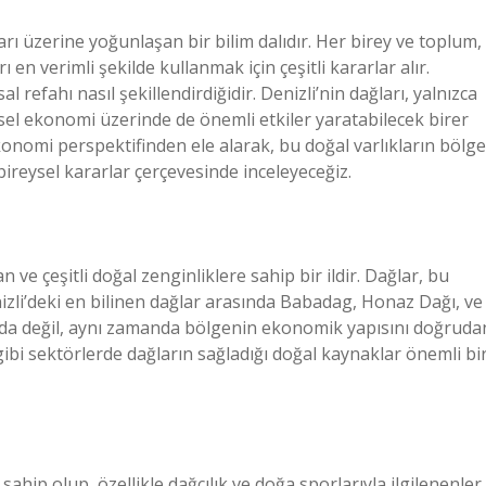
arı üzerine yoğunlaşan bir bilim dalıdır. Her birey ve toplum,
ı en verimli şekilde kullanmak için çeşitli kararlar alır.
refahı nasıl şekillendirdiğidir. Denizli’nin dağları, yalnızca
sel ekonomi üzerinde de önemli etkiler yaratabilecek birer
ekonomi perspektifinden ele alarak, bu doğal varlıkların bölge
bireysel kararlar çerçevesinde inceleyeceğiz.
 ve çeşitli doğal zenginliklere sahip bir ildir. Dağlar, bu
nizli’deki en bilinen dağlar arasında Babadag, Honaz Dağı, ve
amda değil, aynı zamanda bölgenin ekonomik yapısını doğruda
gibi sektörlerde dağların sağladığı doğal kaynaklar önemli bi
ahip olup, özellikle dağcılık ve doğa sporlarıyla ilgilenenler