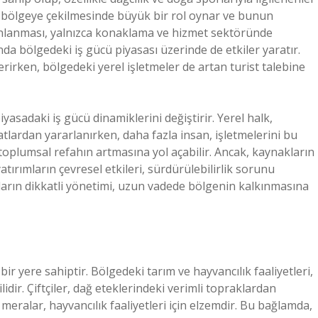
in bölgeye çekilmesinde büyük bir rol oynar ve bunun
nlanması, yalnızca konaklama ve hizmet sektöründe
da bölgedeki iş gücü piyasası üzerinde de etkiler yaratır.
 verirken, bölgedeki yerel işletmeler de artan turist talebine
iyasadaki iş gücü dinamiklerini değiştirir. Yerel halk,
tlardan yararlanırken, daha fazla insan, işletmelerini bu
plumsal refahın artmasına yol açabilir. Ancak, kaynakların
atırımların çevresel etkileri, sürdürülebilirlik sorunu
kların dikkatli yönetimi, uzun vadede bölgenin kalkınmasına
r yere sahiptir. Bölgedeki tarım ve hayvancılık faaliyetleri,
idir. Çiftçiler, dağ eteklerindeki verimli topraklardan
eralar, hayvancılık faaliyetleri için elzemdir. Bu bağlamda,