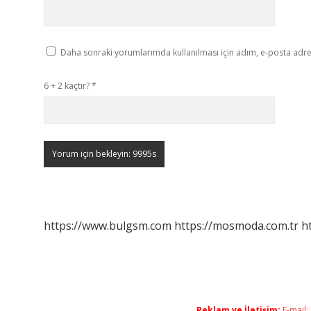
Daha sonraki yorumlarımda kullanılması için adım, e-posta adres
6 + 2 kaçtır?
*
https://www.bulgsm.com
https://mosmoda.com.tr
h
Reklam ve İletişim:
E-mail: