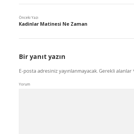
Önceki Yazı
Kadinlar Matinesi Ne Zaman
Bir yanıt yazın
E-posta adresiniz yayınlanmayacak.
Gerekli alanlar
Yorum