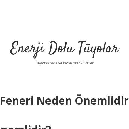
Enerji Dolu Tüyolar
Hayatına hareket katan pratik fikirler!
z Feneri Neden Önemlidir