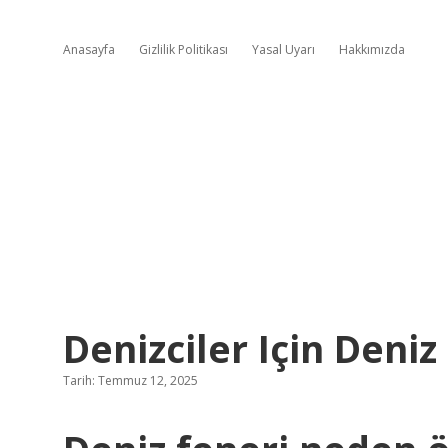
Anasayfa
Gizlilik Politikası
Yasal Uyarı
Hakkımızda
Denizciler Için Deni
Tarih: Temmuz 12, 2025