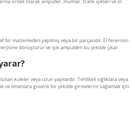
arına örnek olarak ampuller, mumlar, trafik ışıkları ve el
ffaf bir malzemeden yapılmış veya bir parçasıdır. El fenerinin
 enerjisine dönüştürür ve ışık ampulden bu şekilde çıkar.
 yarar?
lunan kuleler veya uzun yapılardır. Tehlikeli sığlıklara veya
ak ve limanlara güvenli bir şekilde girmelerini sağlamak için