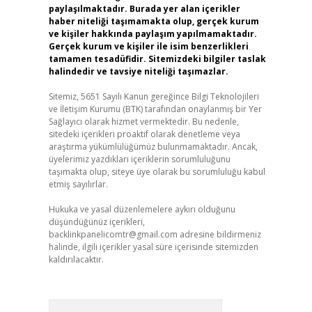
paylaşılmaktadır. Burada yer alan içerikler
haber niteliği taşımamakta olup, gerçek kurum
ve kişiler hakkında paylaşım yapılmamaktadır.
Gerçek kurum ve kişiler ile isim benzerlikleri
tamamen tesadüfidir. Sitemizdeki bilgiler taslak
halindedir ve tavsiye niteliği taşımazlar.
Sitemiz, 5651 Sayılı Kanun gereğince Bilgi Teknolojileri
ve İletişim Kurumu (BTK) tarafından onaylanmış bir Yer
Sağlayıcı olarak hizmet vermektedir. Bu nedenle,
sitedeki içerikleri proaktif olarak denetleme veya
araştırma yükümlülüğümüz bulunmamaktadır. Ancak,
üyelerimiz yazdıkları içeriklerin sorumluluğunu
taşımakta olup, siteye üye olarak bu sorumluluğu kabul
etmiş sayılırlar.
Hukuka ve yasal düzenlemelere aykırı olduğunu
düşündüğünüz içerikleri,
backlinkpanelicomtr@gmail.com
adresine bildirmeniz
halinde, ilgili içerikler yasal süre içerisinde sitemizden
kaldırılacaktır.
Arama