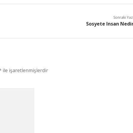
Sonraki Yaz
Sosyete Insan Nedi
*
ile işaretlenmişlerdir