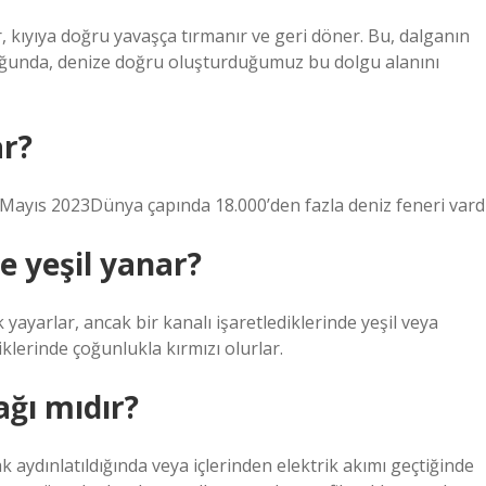
ır, kıyıya doğru yavaşça tırmanır ve geri döner. Bu, dalganın
ulduğunda, denize doğru oluşturduğumuz bu dolgu alanını
ar?
 Mayıs 2023Dünya çapında 18.000’den fazla deniz feneri vardı
e yeşil yanar?
 yayarlar, ancak bir kanalı işaretlediklerinde yeşil veya
tiklerinde çoğunlukla kırmızı olurlar.
ağı mıdır?
 aydınlatıldığında veya içlerinden elektrik akımı geçtiğinde