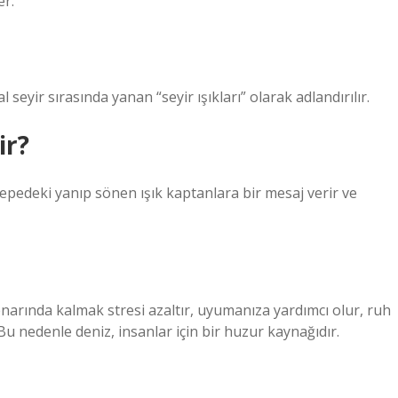
er.
 seyir sırasında yanan “seyir ışıkları” olarak adlandırılır.
ir?
 Tepedeki yanıp sönen ışık kaptanlara bir mesaj verir ve
enarında kalmak stresi azaltır, uyumanıza yardımcı olur, ruh
r. Bu nedenle deniz, insanlar için bir huzur kaynağıdır.