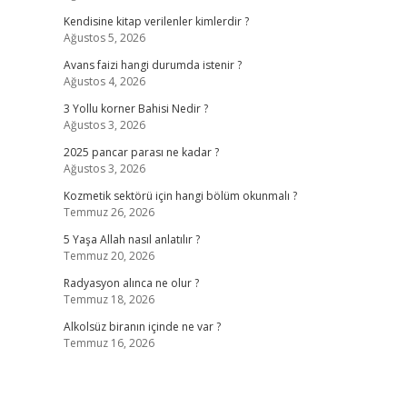
Kendisine kitap verilenler kimlerdir ?
Ağustos 5, 2026
Avans faizi hangi durumda istenir ?
Ağustos 4, 2026
3 Yollu korner Bahisi Nedir ?
Ağustos 3, 2026
2025 pancar parası ne kadar ?
Ağustos 3, 2026
Kozmetik sektörü için hangi bölüm okunmalı ?
Temmuz 26, 2026
5 Yaşa Allah nasıl anlatılır ?
Temmuz 20, 2026
Radyasyon alınca ne olur ?
Temmuz 18, 2026
Alkolsüz biranın içinde ne var ?
Temmuz 16, 2026