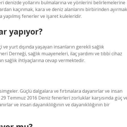
ri denizde yollarını bulmalarına ve yönlerini belirlemelerine
ıklardan kaçınmak, kara ve deniz alanlarını birbirinden ayırma
yapılmış fenerler ve işaret kuleleridir.
ar yapıyor?
çi ve yurt dışında yaşayan insanların gerekli sağlık
eri Derneği, sağlık muayeneleri, ilaç yardımı ve tıbbi cihaz
un sağlık ihtiyaçlarına cevap vermektedir.
 simgeler. Güçlü dalgalara ve fırtınalara dayanırlar ve insan
rlar. 29 Temmuz 2016 Deniz fenerleri zorluklar karşısında güç v
nırlar ve insan dayanıklılığının ve dayanıklılığının bir
lıyor mu?