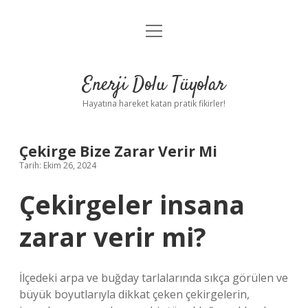
menüyü
Anasayfa
aç
Gizlilik Politikası
Enerji Dolu Tüyolar
Yasal Uyarı
Hayatına hareket katan pratik fikirler!
Hakkımızda
Çekirge Bize Zarar Verir Mi
Tarih: Ekim 26, 2024
Çekirgeler insana
zarar verir mi?
İlçedeki arpa ve buğday tarlalarında sıkça görülen ve
büyük boyutlarıyla dikkat çeken çekirgelerin,