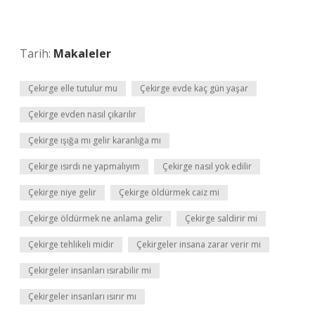
Tarih:
Makaleler
Çekirge elle tutulur mu
Çekirge evde kaç gün yaşar
Çekirge evden nasıl çıkarılır
Çekirge ışığa mı gelir karanlığa mı
Çekirge ısırdı ne yapmalıyım
Çekirge nasıl yok edilir
Çekirge niye gelir
Çekirge öldürmek caiz mi
Çekirge öldürmek ne anlama gelir
Çekirge saldirir mi
Çekirge tehlikeli midir
Çekirgeler insana zarar verir mi
Çekirgeler insanları ısırabilir mi
Çekirgeler insanları ısırır mı