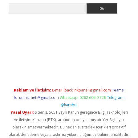
Arama
adresi
ilbet mobil giriş
betexper giriş
Reklam ve İletişim:
E-mail:
backlinkpaneli@gmail.com
Teams:
forumhizmeti@gmail.com
Whatsapp: 0262 606 0 726
Telegram:
@karabul
Yasal Uyarı:
Sitemiz, 5651 Sayılı Kanun gereğince Bilgi Teknolojileri
ve İletişim Kurumu (BTK) tarafından onaylanmış bir Yer Sağlayıcı
olarak hizmet vermektedir. Bu nedenle, sitedeki içerikleri proaktif
olarak denetleme veya araştırma yükümlülüğümüz bulunmamaktadır.