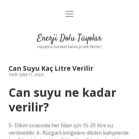
menüyü
Anasayfa
aç
Gizlilik Politikası
Enerji Dolu Tüyolar
Yasal Uyarı
Hayatına hareket katan pratik fikirler!
Hakkımızda
Can Suyu Kaç Litre Verilir
Tarih: Eylül 11, 2024
Can suyu ne kadar
verilir?
5- Dikim sırasında her fidan için 15-20 litre su
verilmelidir. 6- Rüzgarlı bölgelere dikilen bahçelerde