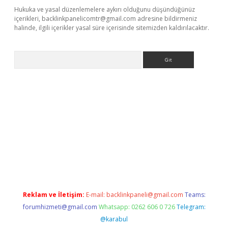
Hukuka ve yasal düzenlemelere aykırı olduğunu düşündüğünüz
içerikleri,
backlinkpanelicomtr@gmail.com
adresine bildirmeniz
halinde, ilgili içerikler yasal süre içerisinde sitemizden kaldırılacaktır.
Arama
et güncel giriş adresi
ilbet mobil giriş
betexper giriş
Reklam ve İletişim:
E-mail:
backlinkpaneli@gmail.com
Teams:
forumhizmeti@gmail.com
Whatsapp: 0262 606 0 726
Telegram:
@karabul