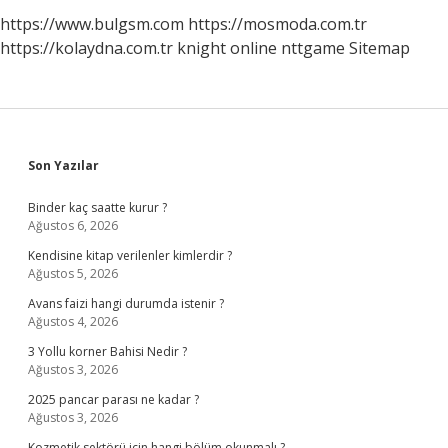
https://www.bulgsm.com
https://mosmoda.com.tr
https://kolaydna.com.tr
knight online
nttgame
Sitemap
Sidebar
Son Yazılar
Binder kaç saatte kurur ?
Ağustos 6, 2026
Kendisine kitap verilenler kimlerdir ?
Ağustos 5, 2026
Avans faizi hangi durumda istenir ?
Ağustos 4, 2026
3 Yollu korner Bahisi Nedir ?
Ağustos 3, 2026
2025 pancar parası ne kadar ?
Ağustos 3, 2026
Kozmetik sektörü için hangi bölüm okunmalı ?